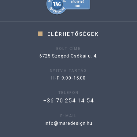
ELÉRHETŐSÉGEK
BOLT CÍME
6725 Szeged Csókai u. 4.
NYITVA TARTÁS
H-P 9:00-15:00
TELEFON
+36 70 254 14 54
E-MAIL
info@maredesign.hu