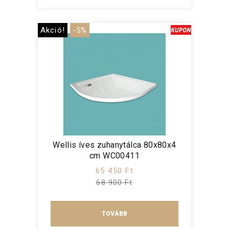
Akció!
-5%
Wellis íves zuhanytálca 80x80x4
cm WC00411
65 450 Ft
68 900 Ft
TOVÁBB