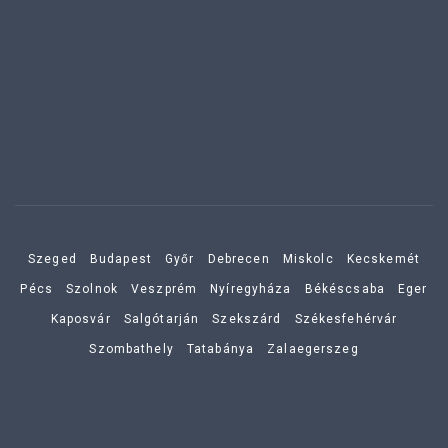
Szeged
Budapest
Győr
Debrecen
Miskolc
Kecskemét
Pécs
Szolnok
Veszprém
Nyíregyháza
Békéscsaba
Eger
Kaposvár
Salgótarján
Szekszárd
Székesfehérvár
Szombathely
Tatabánya
Zalaegerszeg