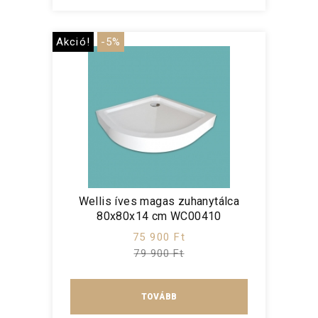
Akció!
-5%
Wellis íves magas zuhanytálca
80x80x14 cm WC00410
75 900 Ft
79 900 Ft
TOVÁBB