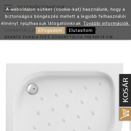
A weboldalon sütiket (cookie-kat) használunk, hogy a
biztonságos böngészés mellett a legjobb felhasználói
élményt nyújthassuk látogatóinknak.
További információk.
FŐOLDAL
TERMÉKEK
ZUHANYZÓK
Elfogadom
Elutasítom
ZUHANYTÁLCÁK
ÍVES ZUHANYTÁLCÁK
DEANTE FUNKIA ÍVES ZUHANYTÁLCA 90X90X16 CM