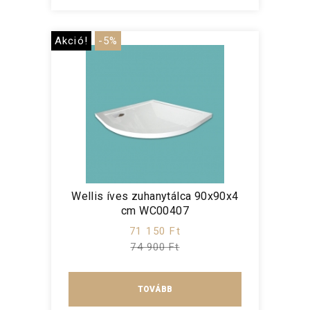
Akció!
-5%
Wellis íves zuhanytálca 90x90x4
cm WC00407
71 150 Ft
74 900 Ft
TOVÁBB