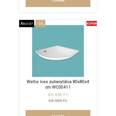
TOVÁBB
Akció!
-5%
Wellis íves zuhanytálca 80x80x4
cm WC00411
65 450 Ft
68 900 Ft