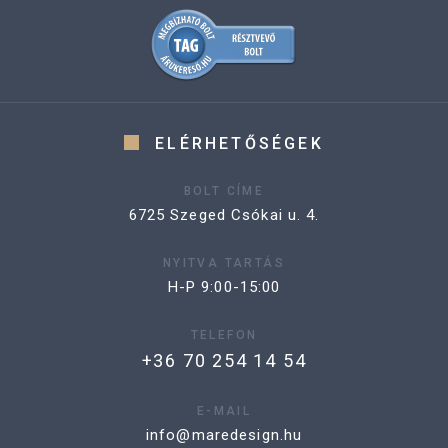
ELÉRHETŐSÉGEK
BOLT CÍME
6725 Szeged Csókai u. 4.
NYITVA TARTÁS
H-P 9:00-15:00
TELEFON
+36 70 254 14 54
E-MAIL
info@maredesign.hu