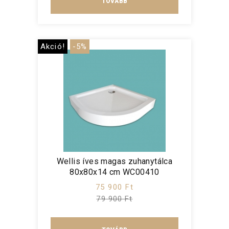
TOVÁBB
Akció!
-5%
Wellis íves magas zuhanytálca
80x80x14 cm WC00410
75 900 Ft
79 900 Ft