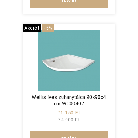
TOVÁBB
Akció!
-5%
Wellis íves zuhanytálca 90x90x4
cm WC00407
71 150 Ft
74 900 Ft