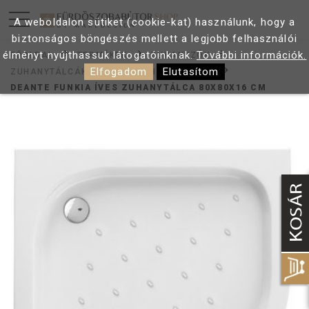
A weboldalon sütiket (cookie-kat) használunk, hogy a
biztonságos böngészés mellett a legjobb felhasználói
élményt nyújthassuk látogatóinknak.
További információk.
FŐOLDAL
TERMÉKEK
ZUHANYZÓK
Elfogadom
Elutasítom
ZUHANYTÁLCÁK
ÍVES ZUHANYTÁLCÁK
DEANTE FUNKIA ÍVES ZUHANYTÁLCA 80X80X16 CM