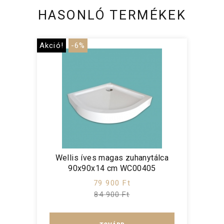
HASONLÓ TERMÉKEK
Akció!
-6%
Wellis íves magas zuhanytálca
90x90x14 cm WC00405
79 900 Ft
84 900 Ft