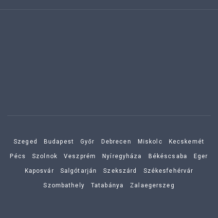
Szeged
Budapest
Győr
Debrecen
Miskolc
Kecskemét
Pécs
Szolnok
Veszprém
Nyíregyháza
Békéscsaba
Eger
Kaposvár
Salgótarján
Szekszárd
Székesfehérvár
Szombathely
Tatabánya
Zalaegerszeg