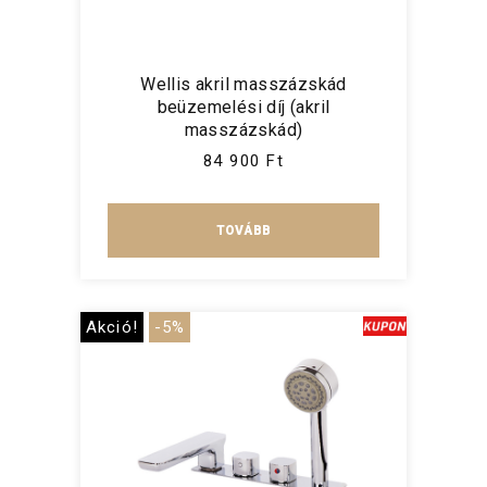
Wellis akril masszázskád
beüzemelési díj (akril
masszázskád)
84 900 Ft
TOVÁBB
Akció!
-5%