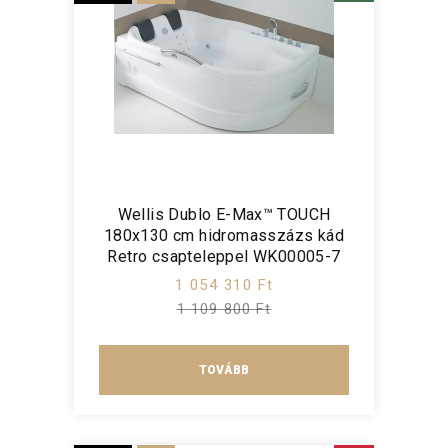
Wellis Dublo E-Max™ TOUCH
180x130 cm hidromasszázs kád
Retro csapteleppel WK00005-7
1 054 310 Ft
1 109 800 Ft
TOVÁBB