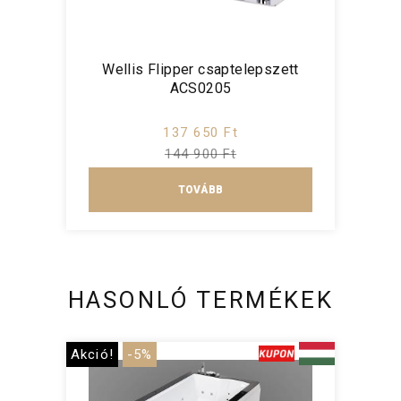
Wellis Flipper csaptelepszett
ACS0205
137 650 Ft
144 900 Ft
TOVÁBB
HASONLÓ TERMÉKEK
Akció!
-5%