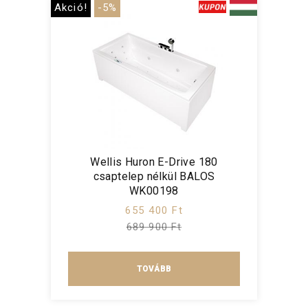
Akció!
-5%
Wellis Huron E-Drive 180
csaptelep nélkül BALOS
WK00198
655 400 Ft
689 900 Ft
TOVÁBB