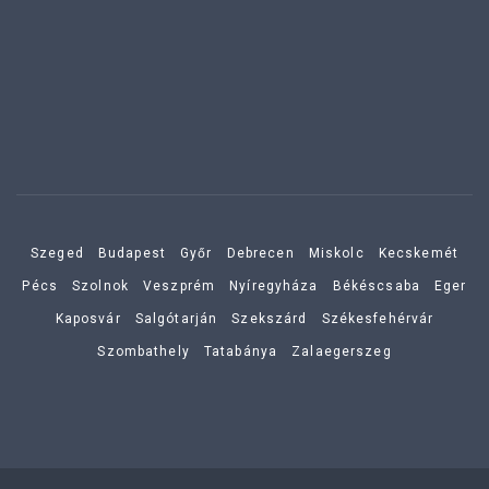
Szeged
Budapest
Győr
Debrecen
Miskolc
Kecskemét
Pécs
Szolnok
Veszprém
Nyíregyháza
Békéscsaba
Eger
Kaposvár
Salgótarján
Szekszárd
Székesfehérvár
Szombathely
Tatabánya
Zalaegerszeg