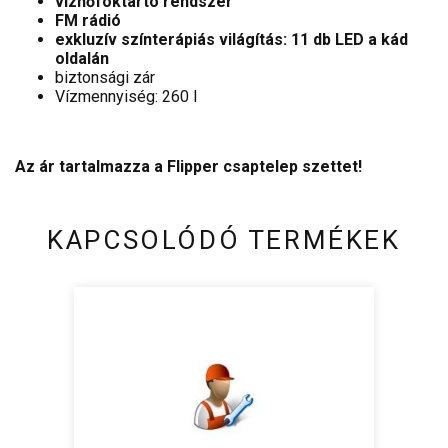
vízhőfoktartó rendszer
FM rádió
exkluzív színterápiás világítás: 11 db LED a kád
oldalán
biztonsági zár
Vízmennyiség: 260 l
Az ár tartalmazza a Flipper csaptelep szettet!
KAPCSOLÓDÓ TERMÉKEK