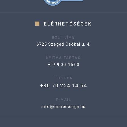
ELÉRHETŐSÉGEK
BOLT CÍME
6725 Szeged Csókai u. 4.
NYITVA TARTÁS
H-P 9:00-15:00
TELEFON
+36 70 254 14 54
E-MAIL
info@maredesign.hu