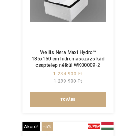
Wellis Nera Maxi Hydro™
185x150 cm hidromasszázs kád
csaptelep nélkül WK00009-2
1 234 900 Ft
1 299 900 Ft
TOVÁBB
Akció!
-5%