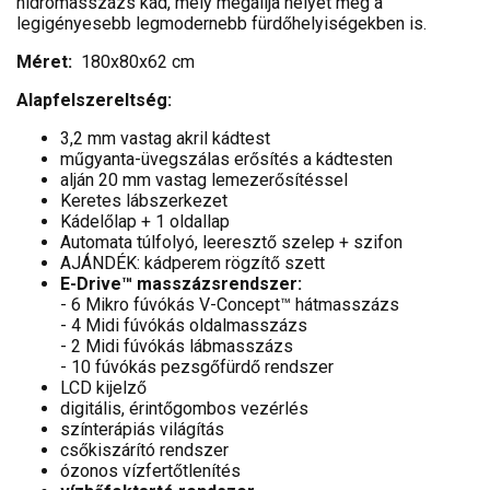
hidromasszázs kád, mely megállja helyét még a
legigényesebb legmodernebb fürdőhelyiségekben is.
Méret:
180x80x62 cm
Alapfelszereltség:
3,2 mm vastag akril kádtest
műgyanta-üvegszálas erősítés a kádtesten
alján 20 mm vastag lemezerősítéssel
Keretes lábszerkezet
Kádelőlap + 1 oldallap
Automata túlfolyó, leeresztő szelep + szifon
AJÁNDÉK: kádperem rögzítő szett
E-Drive™ masszázsrendszer:
- 6 Mikro fúvókás V-Concept™ hátmasszázs
- 4 Midi fúvókás oldalmasszázs
- 2 Midi fúvókás lábmasszázs
- 10 fúvókás pezsgőfürdő rendszer
LCD kijelző
digitális, érintőgombos vezérlés
színterápiás világítás
csőkiszárító rendszer
ózonos vízfertőtlenítés