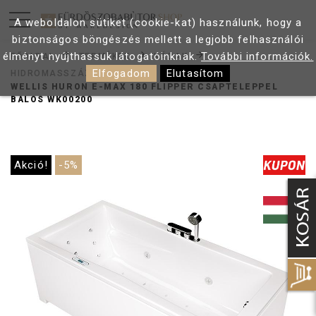
A weboldalon sütiket (cookie-kat) használunk, hogy a
biztonságos böngészés mellett a legjobb felhasználói
élményt nyújthassuk látogatóinknak.
További információk.
FŐOLDAL
TERMÉKEK
KÁDAK
Elfogadom
Elutasítom
HIDROMASSZÁZS KÁDAK
WELLIS HURON E-MAX 180 FLIPPER CSAPTELEPPEL
BALOS WK00200
Akció!
-5%