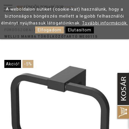
A weboldalon sütiket (cookie-kat) használunk, hogy a
biztonságos böngészés mellett a legjobb felhasználói
élményt nyújthassuk látogatóinknak.
További információk.
FŐOLDAL
TERMÉKEK
KIEGÉSZÍTŐK
Elfogadom
Elutasítom
FÜRDŐSZOBAI KIEGÉSZÍTŐK
WELLIS MAMBA TÖRÖLKÖZŐTARTÓ WE00115
Akció!
-5%