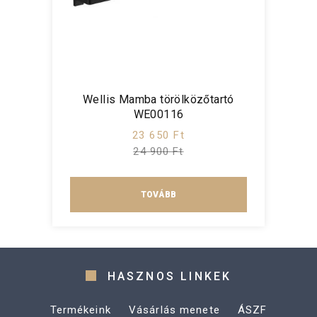
Wellis Mamba törölközőtartó
WE00116
23 650 Ft
24 900 Ft
TOVÁBB
HASZNOS LINKEK
Termékeink
Vásárlás menete
ÁSZF