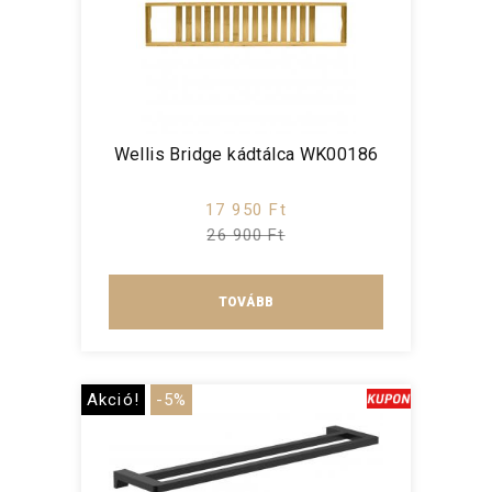
Wellis Bridge kádtálca WK00186
17 950 Ft
26 900 Ft
TOVÁBB
Akció!
-5%