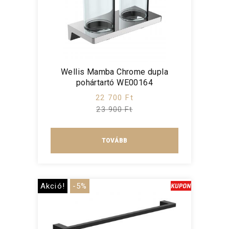
Wellis Mamba Chrome dupla
pohártartó WE00164
22 700 Ft
23 900 Ft
TOVÁBB
Akció!
-5%