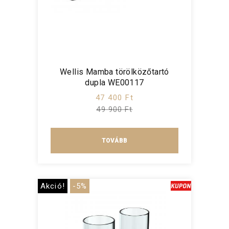
Wellis Mamba törölközőtartó
dupla WE00117
47 400 Ft
49 900 Ft
TOVÁBB
Akció!
-5%