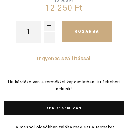
12 900 Ft
12 250 Ft
KOSÁRBA
Ingyenes szállítással
Ha kérdése van a termékkel kapcsolatban, itt felteheti
nekünk!
KÉRDÉSEM VAN
Ha máshol olcsóbban találta meg ezt a terméket,