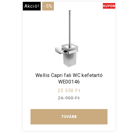
Akció!
-5%
Wellis Capri fali WC kefetartó
WE00146
25 550 Ft
26 900 Ft
TOVÁBB