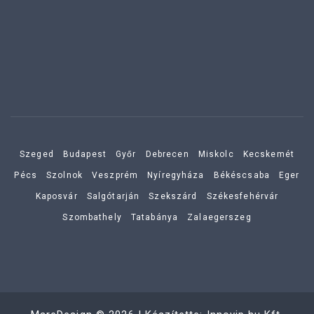
Szeged
Budapest
Győr
Debrecen
Miskolc
Kecskemét
Pécs
Szolnok
Veszprém
Nyíregyháza
Békéscsaba
Eger
Kaposvár
Salgótarján
Szekszárd
Székesfehérvár
Szombathely
Tatabánya
Zalaegerszeg