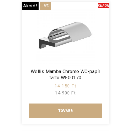
Akció!
-5%
Wellis Mamba Chrome WC-papír
tartó WE00170
14 150 Ft
14 900 Ft
TOVÁBB