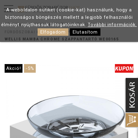
A weboldalon sütiket (cookie-kat) használunk, hogy a
biztonságos böngészés mellett a legjobb felhasználói
élményt nyújthassuk látogatóinknak.
További információk.
FŐOLDAL
TERMÉKEK
KIEGÉSZÍTŐK
Elfogadom
Elutasítom
FÜRDŐSZOBAI KIEGÉSZÍTŐK
WELLIS MAMBA CHROME SZAPPANTARTÓ WE00165
Akció!
-5%