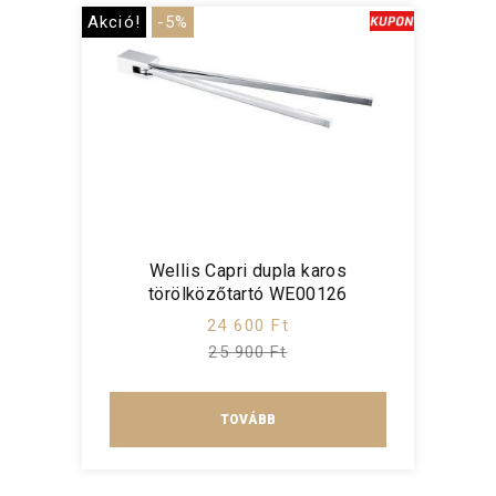
Akció!
-5%
Wellis Capri dupla karos
törölközőtartó WE00126
24 600 Ft
25 900 Ft
TOVÁBB