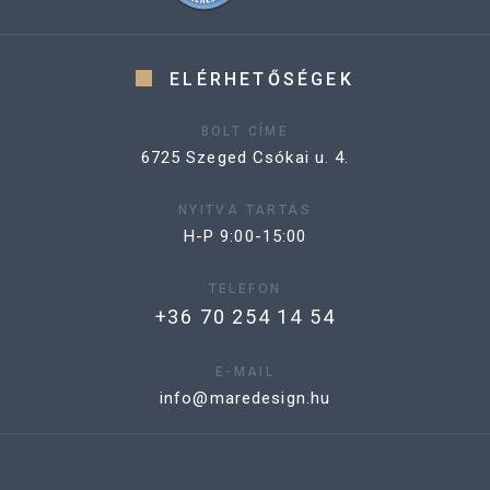
ELÉRHETŐSÉGEK
BOLT CÍME
6725 Szeged Csókai u. 4.
NYITVA TARTÁS
H-P 9:00-15:00
TELEFON
+36 70 254 14 54
E-MAIL
info@maredesign.hu