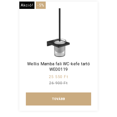
Akció!
-5%
Wellis Mamba fali WC-kefe tartó
WE00119
25 550 Ft
26 900 Ft
TOVÁBB