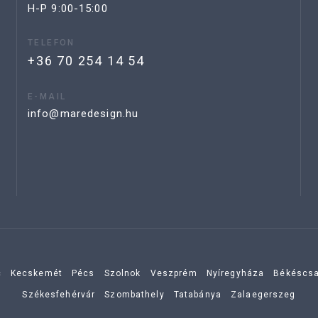
H-P 9:00-15:00
TELEFON
+36 70 254 14 54
E-MAIL
info@maredesign.hu
c
Kecskemét
Pécs
Szolnok
Veszprém
Nyíregyháza
Békéscs
Székesfehérvár
Szombathely
Tatabánya
Zalaegerszeg