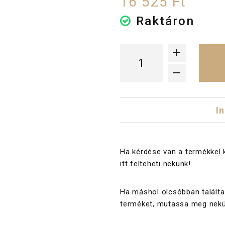
16 525 Ft
Raktáron
I
Ha kérdése van a termékkel 
itt felteheti nekünk!
Ha máshol olcsóbban találta
terméket, mutassa meg nekü