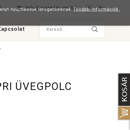
4
info@maredesign.hu
ményt nyújthassuk látogatóinknak.
További információk.
Kapcsolat
Kereső...
9
PRI ÜVEGPOLC