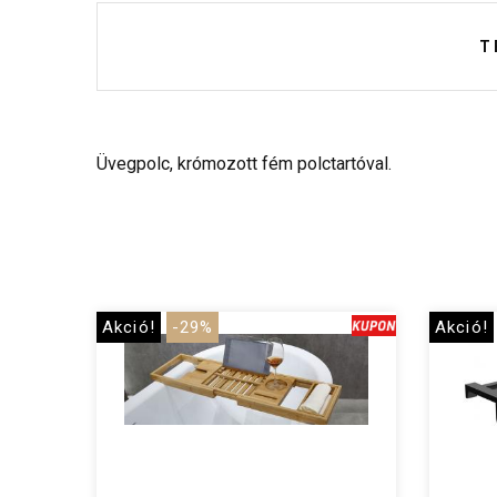
T
Üvegpolc, krómozott fém polctartóval.
Akció!
-29%
Akció!