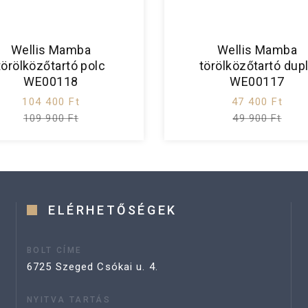
Wellis Mamba
Wellis Mamba
törölközőtartó polc
törölközőtartó dup
WE00118
WE00117
104 400 Ft
47 400 Ft
109 900 Ft
49 900 Ft
ELÉRHETŐSÉGEK
BOLT CÍME
6725 Szeged Csókai u. 4.
NYITVA TARTÁS