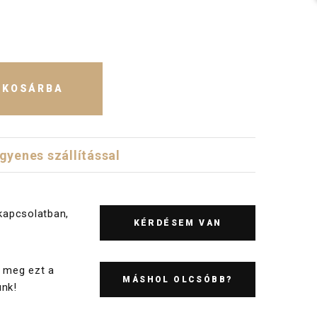
KOSÁRBA
ngyenes szállítással
kapcsolatban,
KÉRDÉSEM VAN
 meg ezt a
MÁSHOL OLCSÓBB?
nk!