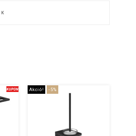
OK
Akció!
-5%