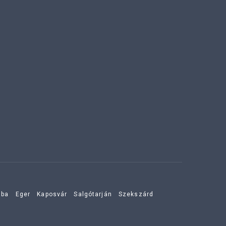
aba
Eger
Kaposvár
Salgótarján
Szekszárd