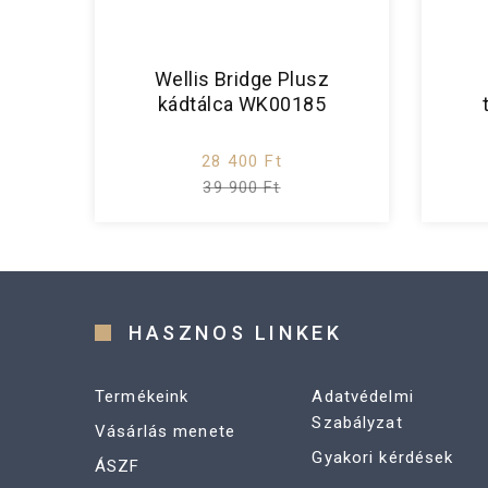
Wellis Bridge Plusz
kádtálca WK00185
28 400 Ft
39 900 Ft
HASZNOS LINKEK
Termékeink
Adatvédelmi
Szabályzat
Vásárlás menete
Gyakori kérdések
ÁSZF