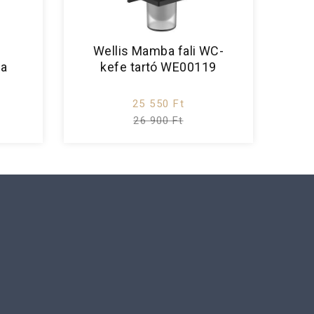
Wellis Mamba fali WC-
la
kefe tartó WE00119
25 550 Ft
26 900 Ft