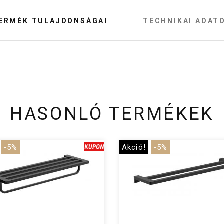
ERMÉK TULAJDONSÁGAI
TECHNIKAI ADAT
HASONLÓ TERMÉKEK
-5%
Akció!
-5%