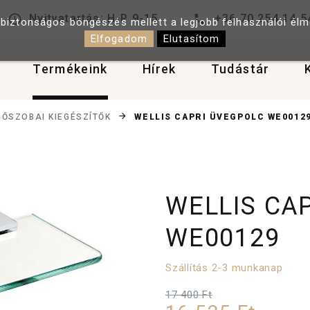
Nyitvatartás: H-P 9-15
+36 70 254 14 5
 biztonságos böngészés mellett a legjobb felhasználói él
Elfogadom
Elutasítom
Termékeink
Hírek
Tudástár
WELLIS CAPRI ÜVEGPOLC WE0012
DŐSZOBAI KIEGÉSZÍTŐK
WELLIS CA
WE00129
Szállítás 2-3 munkanap
17 400 Ft