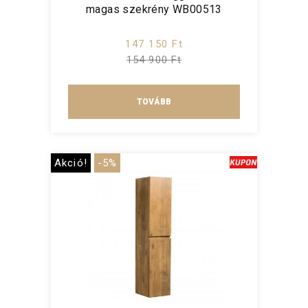
magas szekrény WB00513
147 150 Ft
154 900 Ft
TOVÁBB
Akció!
-5%