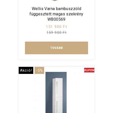
Wellis Varna bambuszzöld
függesztett magas szekrény
WB00569
151 900 Ft
159 900 Ft
TOVÁBB
Akció!
-5%