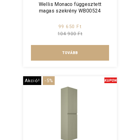
Wellis Monaco függesztett
magas szekrény WB00524
99 650 Ft
104 900 Ft
TOVÁBB
Akció!
-5%