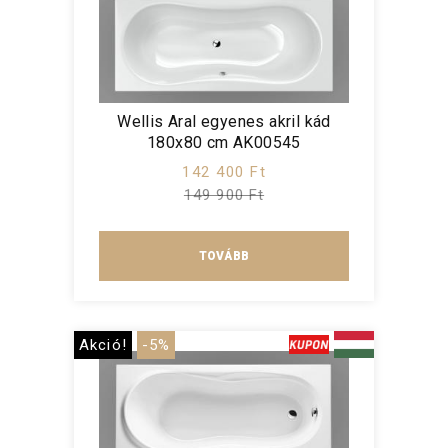
Wellis Aral egyenes akril kád
180x80 cm AK00545
142 400 Ft
149 900 Ft
TOVÁBB
Akció!
-5%