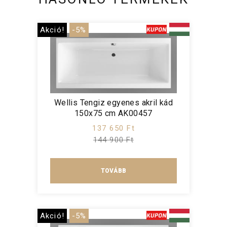
Akció!
-5%
Wellis Tengiz egyenes akril kád
150x75 cm AK00457
137 650 Ft
144 900 Ft
TOVÁBB
Akció!
-5%