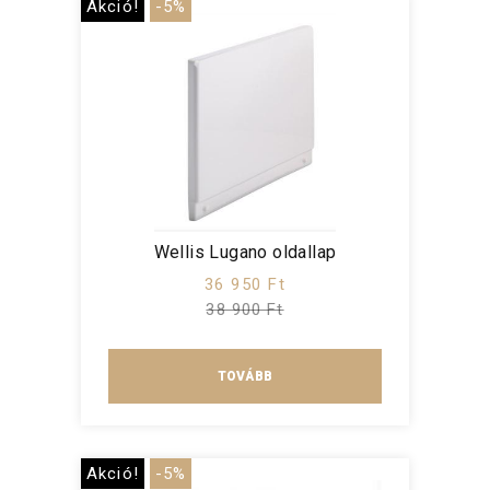
Akció!
-5%
Wellis Lugano oldallap
36 950 Ft
38 900 Ft
TOVÁBB
Akció!
-5%