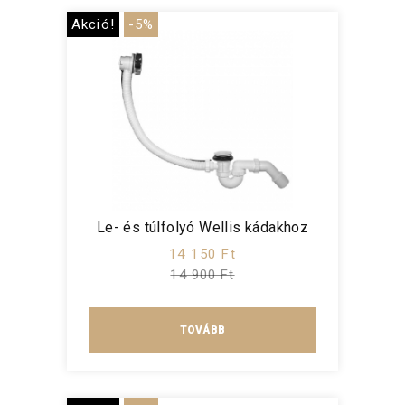
Akció!
-5%
Le- és túlfolyó Wellis kádakhoz
14 150 Ft
14 900 Ft
TOVÁBB