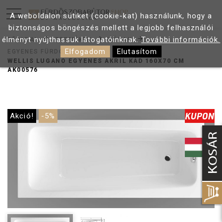
A weboldalon sütiket (cookie-kat) használunk, hogy a
biztonságos böngészés mellett a legjobb felhasználói
élményt nyújthassuk látogatóinknak.
További információk.
FŐOLDAL
TERMÉKEK
KÁDAK
Elfogadom
Elutasítom
EGYENES FÜRDŐKÁDAK
WELLIS LUGANO EGYENES AKRIL KÁD 160X70 CM
AK00576
Akció!
-5%