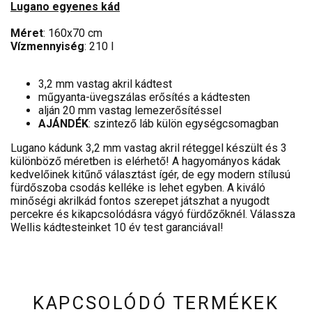
Lugano egyenes kád
Méret
: 160x70 cm
Vízmennyiség
: 210 l
3,2 mm vastag akril kádtest
műgyanta-üvegszálas erősítés a kádtesten
alján 20 mm vastag lemezerősítéssel
AJÁNDÉK
: szintező láb külön egységcsomagban
Lugano kádunk 3,2 mm vastag akril réteggel készült és 3
különböző méretben is elérhető! A hagyományos kádak
kedvelőinek kitűnő választást ígér, de egy modern stílusú
fürdőszoba csodás kelléke is lehet egyben. A kiváló
minőségi akrilkád fontos szerepet játszhat a nyugodt
percekre és kikapcsolódásra vágyó fürdőzőknél. Válassza
Wellis kádtesteinket 10 év test garanciával!
KAPCSOLÓDÓ TERMÉKEK