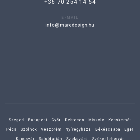
+36 70 254 14 54
E-MAIL
info@maredesign.hu
Szeged
Budapest
Győr
Debrecen
Miskolc
Kecskemét
Pécs
Szolnok
Veszprém
Nyíregyháza
Békéscsaba
Eger
Kaposvár
Salgótarján
Szekszárd
Székesfehérvár