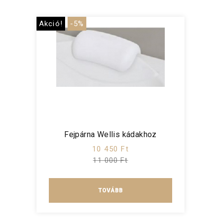
Akció!
-5%
Fejpárna Wellis kádakhoz
10 450 Ft
11 000 Ft
TOVÁBB