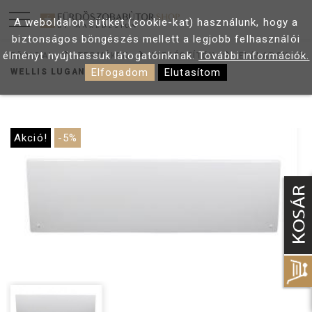
A weboldalon sütiket (cookie-kat) használunk, hogy a
biztonságos böngészés mellett a legjobb felhasználói
élményt nyújthassuk látogatóinknak.
További információk.
FŐOLDAL
TERMÉKEK
KIEGÉSZÍTŐK
ELŐLAPOK
Elfogadom
Elutasítom
WELLIS LUGANO ELŐLAP
Akció!
-5%