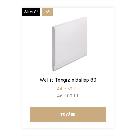
Akció!
-5%
Wellis Tengiz oldallap 80
44 550 Ft
46 900 Ft
TOVÁBB