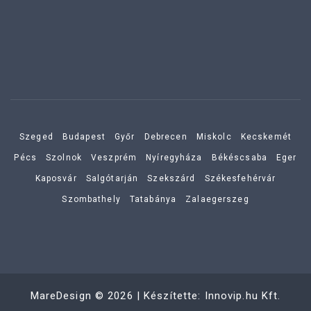
Szeged
Budapest
Győr
Debrecen
Miskolc
Kecskemét
Pécs
Szolnok
Veszprém
Nyíregyháza
Békéscsaba
Eger
Kaposvár
Salgótarján
Szekszárd
Székesfehérvár
Szombathely
Tatabánya
Zalaegerszeg
MareDesign
©
2026
| Készítette:
Innovip.hu Kft.