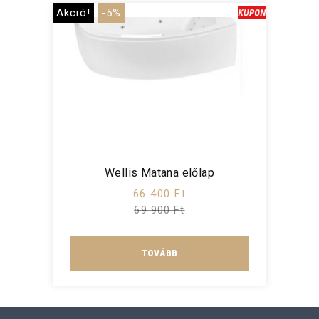
Akció!
-5%
Wellis Matana előlap
66 400 Ft
69 900 Ft
TOVÁBB