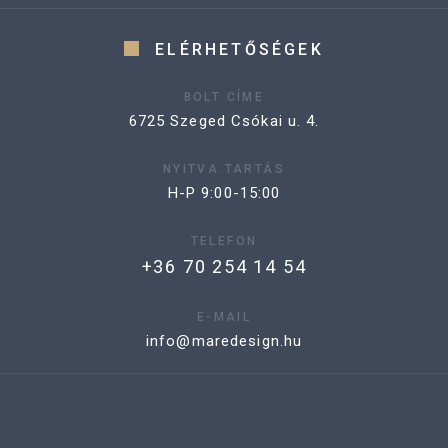
ELÉRHETŐSÉGEK
BOLT CÍME
6725 Szeged Csókai u. 4.
NYITVA TARTÁS
H-P 9:00-15:00
TELEFON
+36 70 254 14 54
E-MAIL
info@maredesign.hu