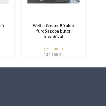
lsó
Wellis Ginger 80 alsó
fürdőszoba bútor
mosdóval
121 300 Ft
134 800 Ft