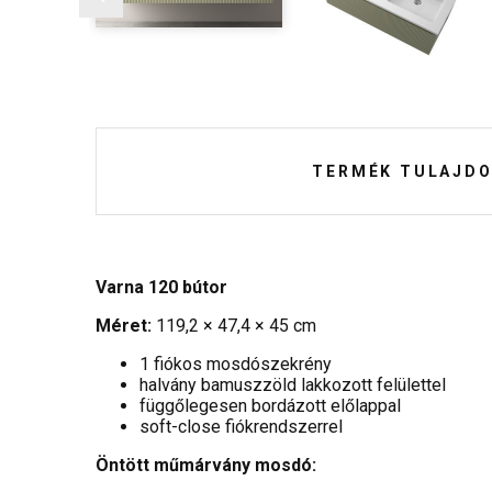
TERMÉK TULAJDO
Varna 120 bútor
Méret:
119,2 × 47,4 × 45 cm
1 fiókos mosdószekrény
halvány bamuszzöld lakkozott felülettel
függőlegesen bordázott előlappal
soft-close fiókrendszerrel
Öntött műmárvány mosdó: