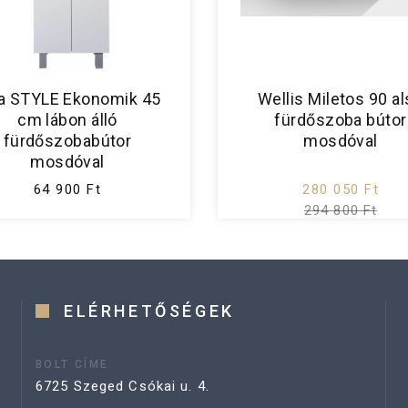
a STYLE Ekonomik 45
Wellis Miletos 90 a
cm lábon álló
fürdőszoba bútor
fürdőszobabútor
mosdóval
mosdóval
64 900 Ft
280 050 Ft
294 800 Ft
ELÉRHETŐSÉGEK
BOLT CÍME
6725 Szeged Csókai u. 4.