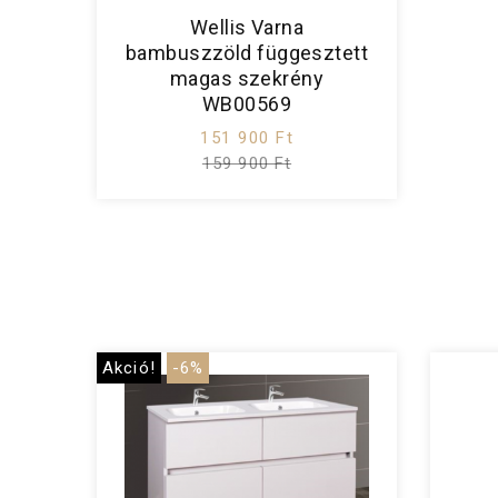
Wellis Varna
bambuszzöld függesztett
magas szekrény
WB00569
151 900 Ft
159 900 Ft
Akció!
-6%