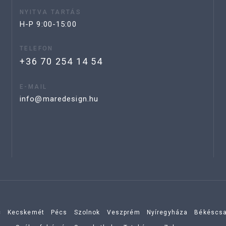
NYITVA TARTÁS
H-P 9:00-15:00
TELEFON
+36 70 254 14 54
E-MAIL
info@maredesign.hu
c
Kecskemét
Pécs
Szolnok
Veszprém
Nyíregyháza
Békéscs