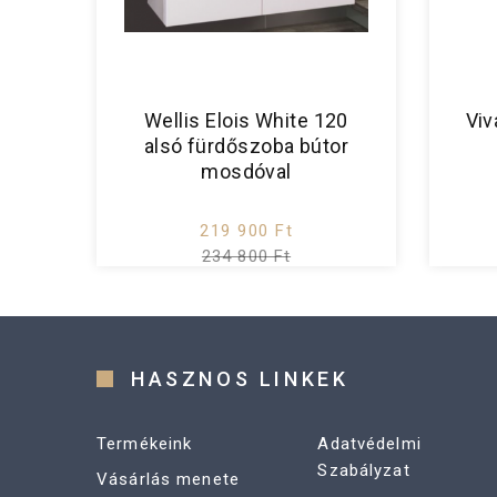
Wellis Elois White 120
Viv
alsó fürdőszoba bútor
mosdóval
219 900 Ft
234 800 Ft
HASZNOS LINKEK
Termékeink
Adatvédelmi
Szabályzat
Vásárlás menete