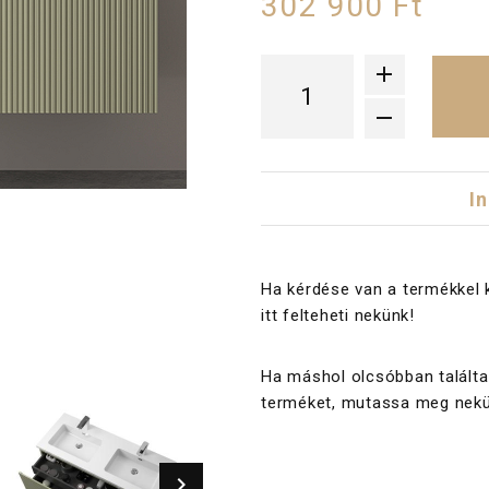
302 900 Ft
I
Ha kérdése van a termékkel 
itt felteheti nekünk!
Ha máshol olcsóbban találta
terméket, mutassa meg nekü