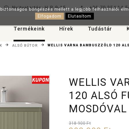
Nyitvatartás: H-P 9-15
+36 70 254 14 5
 biztonságos böngészés mellett a legjobb felhasználói él
Elfogadom
Elutasítom
Termékeink
Hírek
Tudástár
WELLIS VARNA BAMBUSZZÖLD 120 A
K
ALSÓ BÚTOR
WELLIS VA
120 ALSÓ 
MOSDÓVAL
318 900 Ft