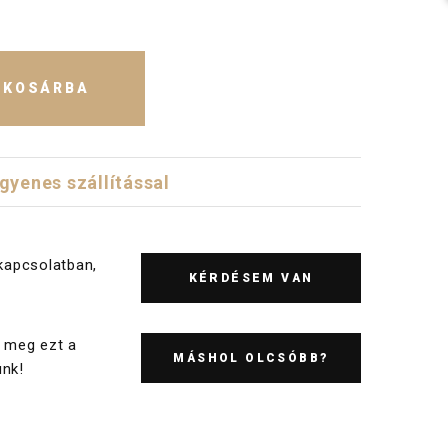
KOSÁRBA
ngyenes szállítással
kapcsolatban,
KÉRDÉSEM VAN
 meg ezt a
MÁSHOL OLCSÓBB?
nk!