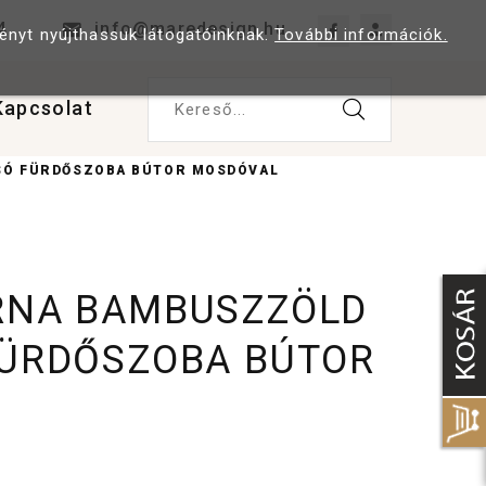
4
info@maredesign.hu
ményt nyújthassuk látogatóinknak.
További információk.
Kapcsolat
Kereső...
LSÓ FÜRDŐSZOBA BÚTOR MOSDÓVAL
RNA BAMBUSZZÖLD
FÜRDŐSZOBA BÚTOR