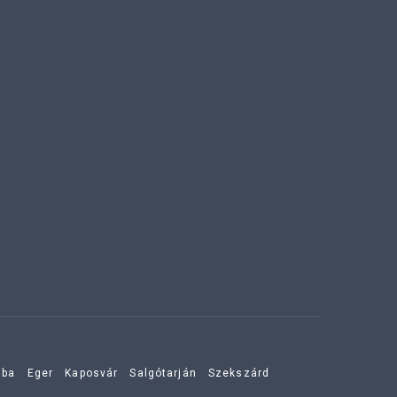
aba
Eger
Kaposvár
Salgótarján
Szekszárd