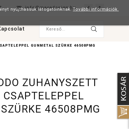
4
info@maredesign.hu
ményt nyújthassuk látogatóinknak.
További információk.
Kapcsolat
Kereső...
SAPTELEPPEL GUNMETAL SZÜRKE 46508PMG
DDO ZUHANYSZETT
 CSAPTELEPPEL
 SZÜRKE 46508PMG