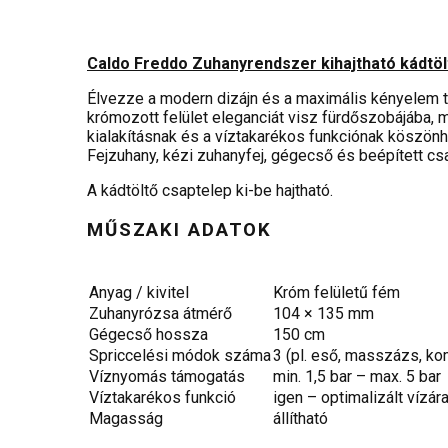
Caldo Freddo Zuhanyrendszer kihajtható kádtö
Élvezze a modern dizájn és a maximális kényelem 
krómozott felület eleganciát visz fürdőszobájába, m
kialakításnak és a víztakarékos funkciónak köszö
Fejzuhany, kézi zuhanyfej, gégecső és beépített cs
A kádtöltő csaptelep ki-be hajtható.
MŰSZAKI ADATOK
Anyag / kivitel
Króm felületű fém
Zuhanyrózsa átmérő
104 × 135 mm
Gégecső hossza
150 cm
Spriccelési módok száma
3 (pl. eső, masszázs, ko
Víznyomás támogatás
min. 1,5 bar – max. 5 bar
Víztakarékos funkció
igen – optimalizált vízár
Magasság
állítható