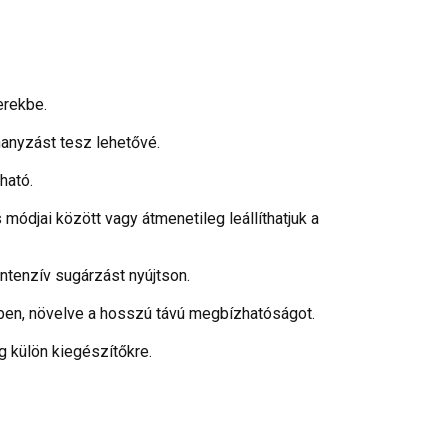
erekbe.
hanyzást tesz lehetővé.
ható.
ódjai között vagy átmenetileg leállíthatjuk a
ntenzív sugárzást nyújtson.
ében, növelve a hosszú távú megbízhatóságot.
g külön kiegészítőkre.