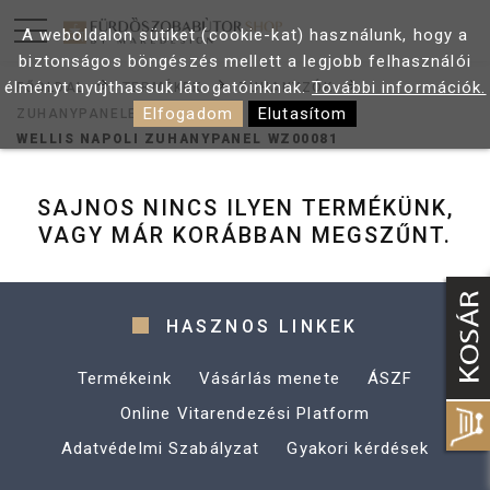
A weboldalon sütiket (cookie-kat) használunk, hogy a
biztonságos böngészés mellett a legjobb felhasználói
élményt nyújthassuk látogatóinknak.
További információk.
FŐOLDAL
TERMÉKEK
ZUHANYZÓK
Elfogadom
Elutasítom
ZUHANYPANELEK
WELLIS NAPOLI ZUHANYPANEL WZ00081
SAJNOS NINCS ILYEN TERMÉKÜNK,
VAGY MÁR KORÁBBAN MEGSZŰNT.
HASZNOS LINKEK
Termékeink
Vásárlás menete
ÁSZF
Online Vitarendezési Platform
Adatvédelmi Szabályzat
Gyakori kérdések