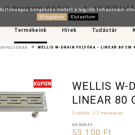
Nyitvatartás: H-P 9-15
+36 70 254 14 5
 biztonságos böngészés mellett a legjobb felhasználói él
Elfogadom
Elutasítom
Termékeink
Hírek
Tudástár
WELLIS W-DRAIN FOLYÓKA - LINEAR 80 CM 
NYFOLYÓKÁK
WELLIS W-D
LINEAR 80
Szállítás 2-3 munkanap
55 900 Ft
53 100 Ft