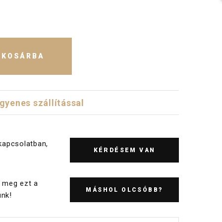
KOSÁRBA
ngyenes szállítással
kapcsolatban,
KÉRDÉSEM VAN
 meg ezt a
MÁSHOL OLCSÓBB?
nk!