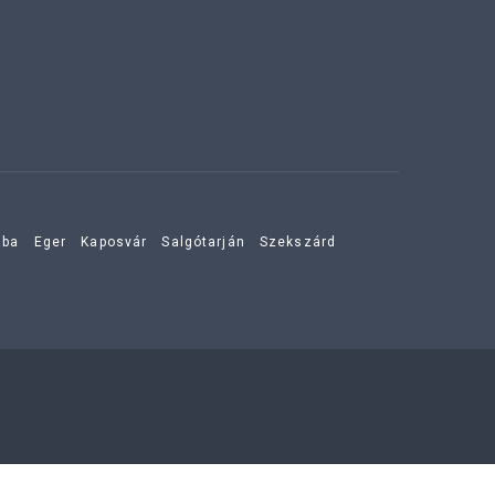
aba
Eger
Kaposvár
Salgótarján
Szekszárd