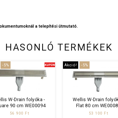
dokumentumoknál a telepítési útmutató.
HASONLÓ TERMÉKEK
-5%
Akció!
-5%
llis W-Drain folyóka -
Wellis W-Drain folyók
uare 90 cm WE00094
Flat 80 cm WE000
56 900 Ft
53 100 Ft