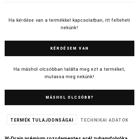
Ha kérdése van a termékkel kapcsolatban, itt felteheti
nekünk!
KÉRDÉSEM VAN
Ha máshol olcsóbban találta meg ezt a terméket,
mutassa meg nekünk!
MÁSHOL OLCSÓBB?
TERMÉK TULAJDONSÁGAI
TECHNIKAI ADATOK
W-Drain prémium rozsdamentes acél zuhanyfolyóka