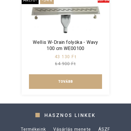
Akció!
-34%
Wellis W-Drain folyóka - Wavy
100 cm WE00100
43 130 Ft
64 900 Ft
TOVÁBB
HASZNOS LINKEK
Termékeink
Vásárlás menete
ÁSZF