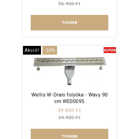
36 900 Ft
TOVÁBB
Akció!
-34%
Wellis W-Drain folyóka - Wavy 90
cm WE00095
39 800 Ft
59 900 Ft
TOVÁBB