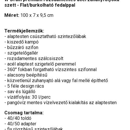
szett - Flat/burkolható fedalppal
Méret:
100 x 7 x 9,5 cm
Termékjellemzők:
- alaptesten csúsztatható szintezőlábak
- kiszedő kampó
- bűzzáró szifon
- szigetelőgallér
- rozsdamentes szálcsiszolt
- acél alaptest szigetelő peremmel
- 360° fokban forgatható vízszintes szifonnal
- alacsony beépítésű
- közvetlenül zuhanyajtó alá vagy fal mellé építhető
- 5 féle design rács
- sav és lúgálló
- vízátfolyás: 30 l/perc
- pangóvíz mentes vízelvezető kialakítás az alaptesten
Csomag tartalma:
- 40/40 toldó
- 40/50 adapter
- fix rögzítésű szintezőlábak