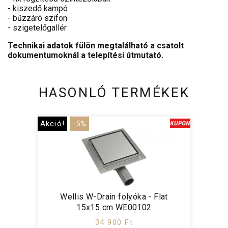
- kiszedő kampó
- bűzzáró szifon
- szigetelőgallér
Technikai adatok fülön megtalálható a csatolt
dokumentumoknál a telepítési útmutató.
HASONLÓ TERMÉKEK
Akció!
-5%
Wellis W-Drain folyóka - Flat
15x15 cm WE00102
34 900 Ft