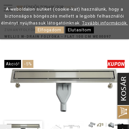
A weboldalon sütiket (cookie-kat) használunk, hogy a
biztonságos böngészés mellett a legjobb felhasználói
élményt nyújthassuk látogatóinknak.
További információk.
FŐOLDAL
TERMÉKEK
ZUHANYZÓK
Elfogadom
Elutasítom
ZUHANYFOLYÓKÁK
WELLIS W-DRAIN FOLYÓKA - FLAT 100 CM WE00097
Akció!
-5%