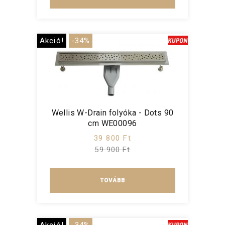
Akció!
-34%
Wellis W-Drain folyóka - Dots 90
cm WE00096
39 800 Ft
59 900 Ft
TOVÁBB