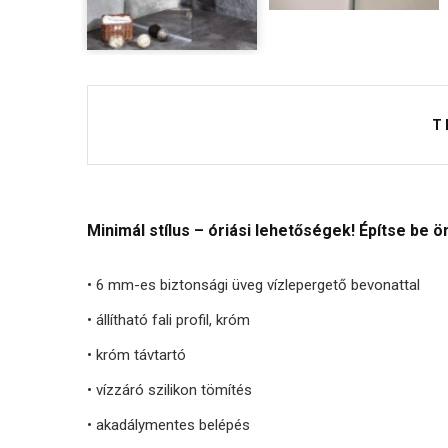
T
Minimál stílus – óriási lehetőségek! Építse be
•
6 mm-es biztonsági üveg vízlepergető bevonattal
• állítható fali profil, króm
• króm távtartó
• vízzáró szilikon tömítés
• akadálymentes belépés