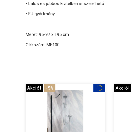
• balos és jobbos kivitelben is szerelhető
• EU gyártmány
Méret: 95-97 x 195 cm
Cikkszám: MF100
Akció!
-5%
Akció!