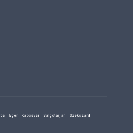
aba
Eger
Kaposvár
Salgótarján
Szekszárd