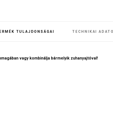
ERMÉK TULAJDONSÁGAI
TECHNIKAI ADAT
 önmagában vagy kombinálja bármelyik zuhanyajtóval!