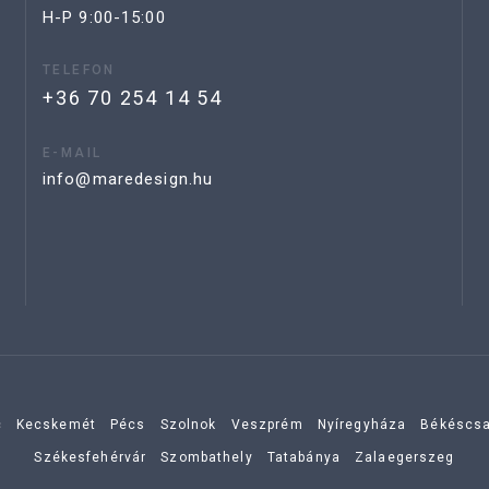
H-P 9:00-15:00
TELEFON
+36 70 254 14 54
E-MAIL
info@maredesign.hu
c
Kecskemét
Pécs
Szolnok
Veszprém
Nyíregyháza
Békéscs
Székesfehérvár
Szombathely
Tatabánya
Zalaegerszeg