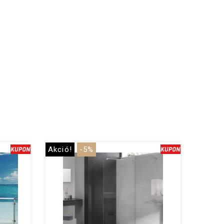
Akció!
-5%