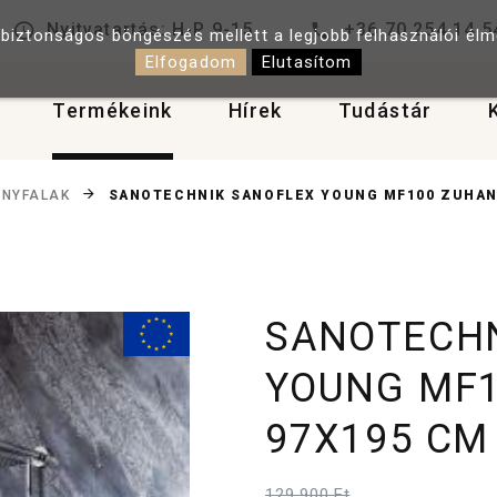
Nyitvatartás: H-P 9-15
+36 70 254 14 5
 biztonságos böngészés mellett a legjobb felhasználói él
Elfogadom
Elutasítom
Termékeink
Hírek
Tudástár
SANOTECHNIK SANOFLEX YOUNG MF100 ZUHAN
NYFALAK
SANOTECHN
YOUNG MF1
97X195 CM
129 900 Ft