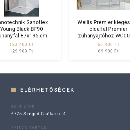
anotechnik Sanoflex
Wellis Premier kiegés
Young Black BF90
oldalfal Premier
uhanyfal 87x195 cm
zuhanyajtóhoz WC0
123 400 Ft
66 400 Ft
129 900 Ft
69 900 Ft
ELÉRHETŐSÉGEK
BOLT CÍME
6725 Szeged Csókai u. 4.
NYITVA TARTÁS