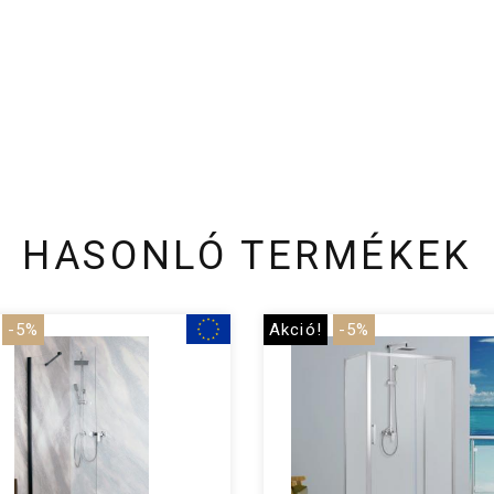
HASONLÓ TERMÉKEK
-5%
Akció!
-5%