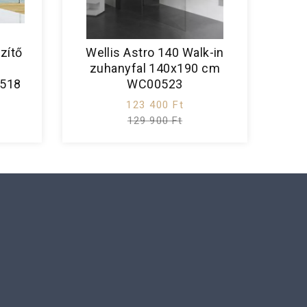
zítő
Wellis Astro 140 Walk-in
zuhanyfal 140x190 cm
0518
WC00523
123 400 Ft
129 900 Ft