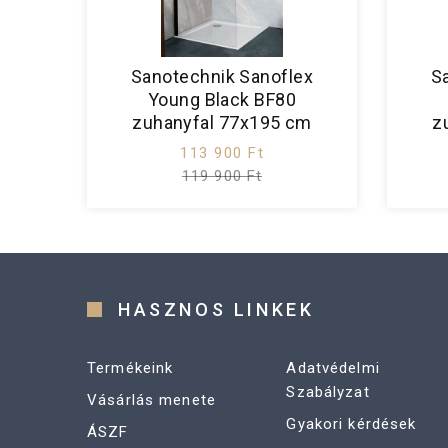
Sanotechnik Sanoflex
S
Young Black BF80
zuhanyfal 77x195 cm
z
113 900 Ft
119 900 Ft
HASZNOS LINKEK
Termékeink
Adatvédelmi
Szabályzat
Vásárlás menete
Gyakori kérdések
ÁSZF