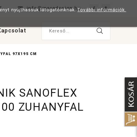
4
info@maredesign.hu
ményt nyújthassuk látogatóinknak.
További információk.
Kapcsolat
Kereső...
YFAL 97X195 CM
IK SANOFLEX
00 ZUHANYFAL