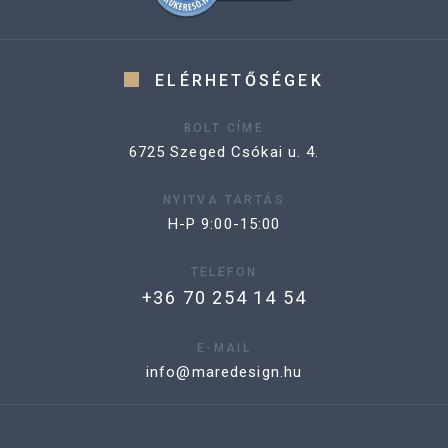
ELÉRHETŐSÉGEK
BOLT CÍME
6725 Szeged Csókai u. 4.
NYITVA TARTÁS
H-P 9:00-15:00
TELEFON
+36 70 254 14 54
E-MAIL
info@maredesign.hu