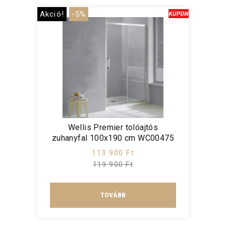
Akció!
-5%
Wellis Premier tolóajtós
zuhanyfal 100x190 cm WC00475
113 900 Ft
119 900 Ft
TOVÁBB