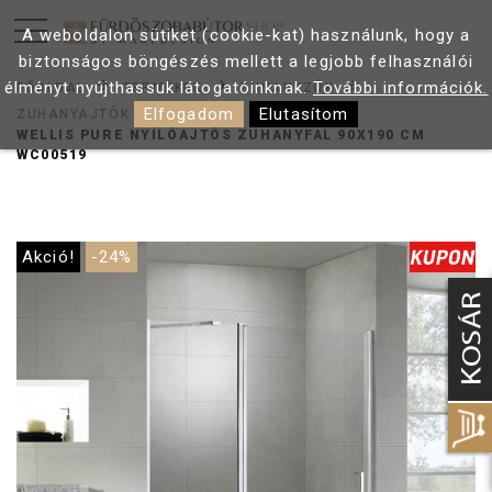
A weboldalon sütiket (cookie-kat) használunk, hogy a
biztonságos böngészés mellett a legjobb felhasználói
élményt nyújthassuk látogatóinknak.
További információk.
FŐOLDAL
TERMÉKEK
ZUHANYZÓK
Elfogadom
Elutasítom
ZUHANYAJTÓK
WELLIS PURE NYÍLÓAJTÓS ZUHANYFAL 90X190 CM
WC00519
Akció!
-24%