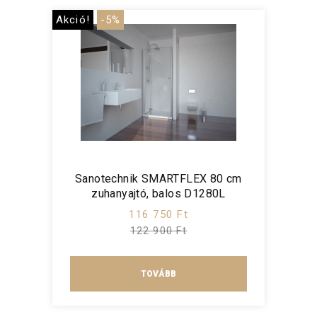
Akció!
-5%
Sanotechnik SMARTFLEX 80 cm
zuhanyajtó, balos D1280L
116 750 Ft
122 900 Ft
TOVÁBB