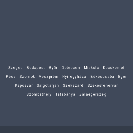
Szeged
Budapest
Győr
Debrecen
Miskolc
Kecskemét
Pécs
Szolnok
Veszprém
Nyíregyháza
Békéscsaba
Eger
Kaposvár
Salgótarján
Szekszárd
Székesfehérvár
Szombathely
Tatabánya
Zalaegerszeg