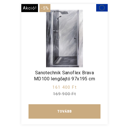
Akció!
-5%
Sanotechnik Sanoflex Brava
MD100 lengőajtó 97x195 cm
161 400 Ft
169 900 Ft
TOVÁBB