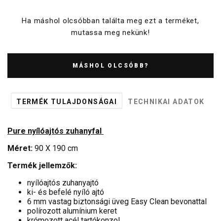
Ha máshol olcsóbban találta meg ezt a terméket,
mutassa meg nekünk!
MÁSHOL OLCSÓBB?
TERMÉK TULAJDONSÁGAI
TECHNIKAI ADATOK
Pure nyílóajtós zuhanyfal
Méret:
90 X 190 cm
Termék jellemzők:
nyílóajtós zuhanyajtó
ki- és befelé nyíló ajtó
6 mm vastag biztonsági üveg Easy Clean bevonattal
polírozott alumínium keret
krómozott acél tartókonzol