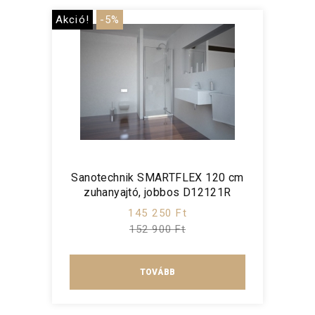
Akció!
-5%
Sanotechnik SMARTFLEX 120 cm
zuhanyajtó, jobbos D12121R
145 250 Ft
152 900 Ft
TOVÁBB