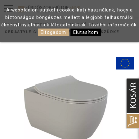
A weboldalon sütiket (cookie-kat) használunk, hogy a
biztonságos böngészés mellett a legjobb felhasználói
élményt nyújthassuk látogatóinknak.
További információk.
FŐOLDAL
TERMÉKEK
WC, BIDÉ
WC
Elfogadom
Elutasítom
CERASTYLE CITY FALI RIMLESS WC MATT SZÜRKE