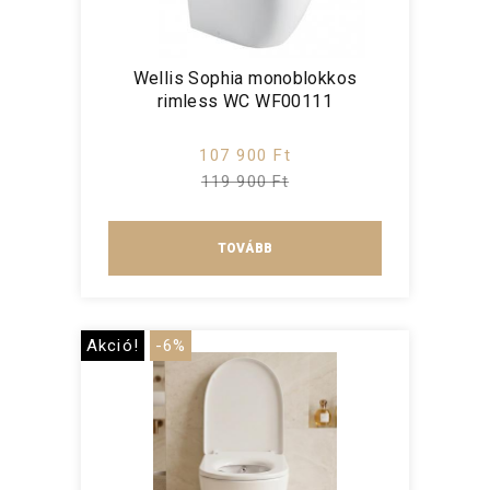
Wellis Sophia monoblokkos
rimless WC WF00111
107 900 Ft
119 900 Ft
TOVÁBB
Akció!
-6%