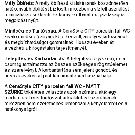
Mély Öblítés:
A mély öblítésű kialakításnak köszönhetően
hatékonyabb öblítést biztosít, miközben a vízfelhasználást
minimálisra csökkenti. Ez környezetbarát és gazdaságos
megoldást nyújt.
Minőség és Tartósság:
A CeraStyle CITY porcelán fali WC
kiváló minőségű anyagokból készült, amelyek tartósságot
és megbízhatóságot garantálnak. Hosszú éveken át
élvezheti a kifogástalan teljesítményét.
Telepítés és Karbantartás:
A telepítése egyszerű, és a
csomag tartalmazza az összes szükséges rögzítőelemet
és szerelvényt. A karbantartása sem jelent gondot, és
hosszú éveken át problémamentesen használhatja.
A
CeraStyle CITY porcelán fali WC - MATT
SZÜRKE
tökéletes választás azok számára, akik egy
modern és luxus fürdőszobai kialakítást szeretnének,
miközben nem szeretnének lemondani a kényelemről és a
hatékonyságról.