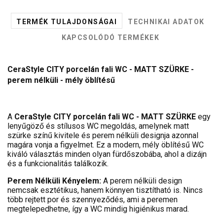
TERMÉK TULAJDONSÁGAI
TECHNIKAI ADATOK
KAPCSOLÓDÓ TERMÉKEK
CeraStyle CITY porcelán fali WC - MATT SZÜRKE -
perem nélküli - mély öblítésű
A
CeraStyle CITY porcelán fali WC - MATT SZÜRKE
egy
lenyűgöző és stílusos WC megoldás, amelynek matt
szürke színű kivitele és perem nélküli designja azonnal
magára vonja a figyelmet. Ez a modern, mély öblítésű WC
kiváló választás minden olyan fürdőszobába, ahol a dizájn
és a funkcionalitás találkozik.
Perem Nélküli Kényelem:
A perem nélküli design
nemcsak esztétikus, hanem könnyen tisztítható is. Nincs
több rejtett por és szennyeződés, ami a peremen
megtelepedhetne, így a WC mindig higiénikus marad.