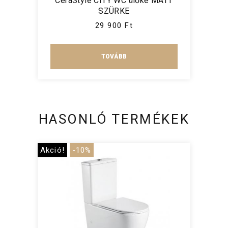
CeraStyle CITY WC ülőke MATT
SZÜRKE
29 900 Ft
TOVÁBB
HASONLÓ TERMÉKEK
Akció!
-10%