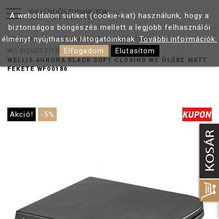
A weboldalon sütiket (cookie-kat) használunk, hogy a
biztonságos böngészés mellett a legjobb felhasználói
élményt nyújthassuk látogatóinknak.
További információk.
FŐOLDAL
TERMÉKEK
KIEGÉSZÍTŐK
Elfogadom
Elutasítom
WC KIEGÉSZÍTŐK
WELLIS AURORA BLACK SOFT CLOSING WC ÜLŐKE MATT
FEKETE WF00186
Akció!
-5%