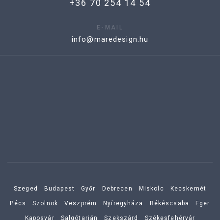
+36 70 254 14 54
E-MAIL
info@maredesign.hu
Szeged
Budapest
Győr
Debrecen
Miskolc
Kecskemét
Pécs
Szolnok
Veszprém
Nyíregyháza
Békéscsaba
Eger
Kaposvár
Salgótarján
Szekszárd
Székesfehérvár