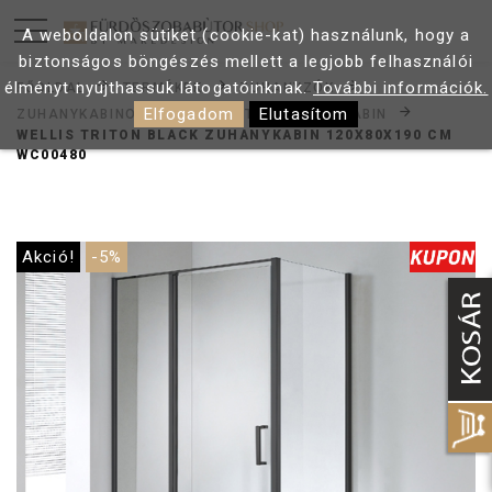
A weboldalon sütiket (cookie-kat) használunk, hogy a
biztonságos böngészés mellett a legjobb felhasználói
élményt nyújthassuk látogatóinknak.
További információk.
FŐOLDAL
TERMÉKEK
ZUHANYZÓK
Elfogadom
Elutasítom
ZUHANYKABINOK
SZÖGLETES ZUHANYKABIN
WELLIS TRITON BLACK ZUHANYKABIN 120X80X190 CM
WC00480
Akció!
-5%