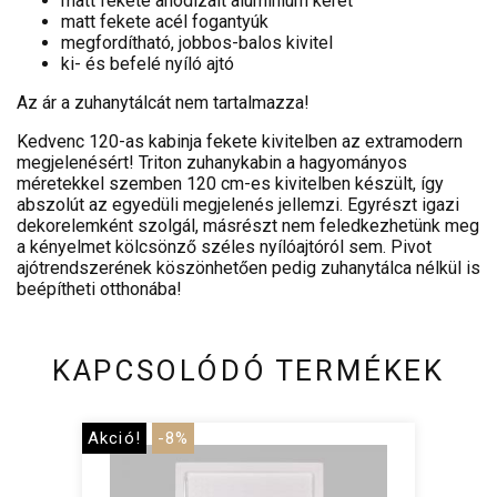
matt fekete anodizált alumínium keret
matt fekete acél fogantyúk
megfordítható, jobbos-balos kivitel
ki- és befelé nyíló ajtó
Az ár a zuhanytálcát nem tartalmazza!
Kedvenc 120-as kabinja fekete kivitelben az extramodern
megjelenésért! Triton zuhanykabin a hagyományos
méretekkel szemben 120 cm-es kivitelben készült, így
abszolút az egyedüli megjelenés jellemzi. Egyrészt igazi
dekorelemként szolgál, másrészt nem feledkezhetünk meg
a kényelmet kölcsönző széles nyílóajtóról sem. Pivot
ajótrendszerének köszönhetően pedig zuhanytálca nélkül is
beépítheti otthonába!
KAPCSOLÓDÓ TERMÉKEK
Akció!
-8%