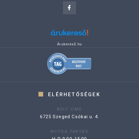
Árukereső.hu
ELÉRHETŐSÉGEK
BOLT CÍME
6725 Szeged Csókai u. 4.
NYITVA TARTÁS
H-P 9:00-15:00