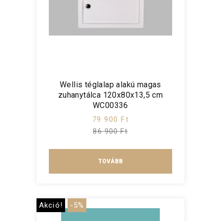
Wellis téglalap alakú magas
zuhanytálca 120x80x13,5 cm
WC00336
79 900 Ft
86 900 Ft
TOVÁBB
Akció!
-5%