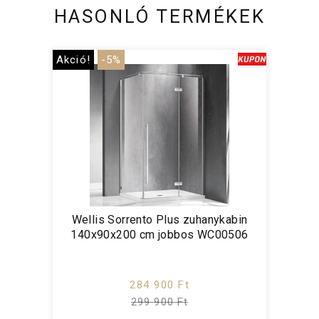
HASONLÓ TERMÉKEK
Akció!
-5%
Wellis Sorrento Plus zuhanykabin
140x90x200 cm jobbos WC00506
284 900 Ft
299 900 Ft