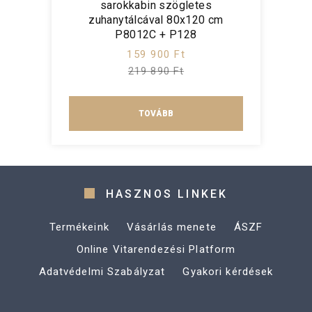
sarokkabin szögletes
zuhanytálcával 80x120 cm
P8012C + P128
159 900 Ft
219 890 Ft
TOVÁBB
HASZNOS LINKEK
Termékeink
Vásárlás menete
ÁSZF
Online Vitarendezési Platform
Adatvédelmi Szabályzat
Gyakori kérdések