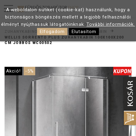
A weboldalon sütiket (cookie-kat) használunk, hogy a
biztonságos böngészés mellett a legjobb felhasználói
élményt nyújthassuk látogatóinknak.
További információk.
FŐOLDAL
TERMÉKEK
ZUHANYZÓK
Elfogadom
Elutasítom
ZUHANYKABINOK
SZÖGLETES ZUHANYKABIN
WELLIS SORRENTO PLUS ZUHANYKABIN 100X100X200
CM JOBBOS WC00502
Akció!
-5%