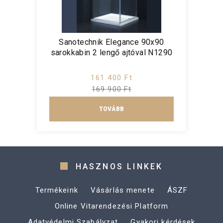
Sanotechnik Elegance 90x90
sarokkabin 2 lengő ajtóval N1290
161 400 Ft
169 900 Ft
TOVÁBB
HASZNOS LINKEK
Termékeink
Vásárlás menete
ÁSZF
Online Vitarendezési Platform
Adatvédelmi Szabályzat
Gyakori kérdések