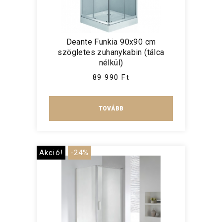
Deante Funkia 90x90 cm
szögletes zuhanykabin (tálca
nélkül)
89 990 Ft
TOVÁBB
Akció!
-24%