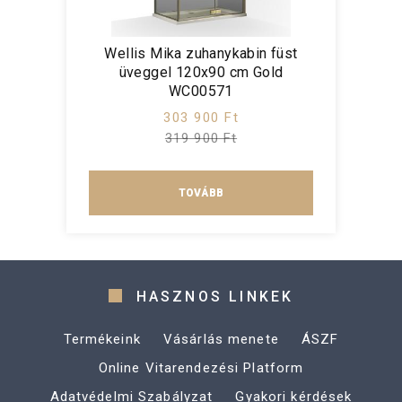
Wellis Mika zuhanykabin füst
üveggel 120x90 cm Gold
WC00571
303 900 Ft
319 900 Ft
TOVÁBB
HASZNOS LINKEK
Termékeink
Vásárlás menete
ÁSZF
Online Vitarendezési Platform
Adatvédelmi Szabályzat
Gyakori kérdések