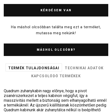
KÉRDÉSEM VAN
Ha máshol olcsóbban találta meg ezt a terméket,
mutassa meg nekünk!
MÁSHOL OLCSÓBB?
TERMÉK TULAJDONSÁGAI
TECHNIKAI ADATOK
KAPCSOLÓDÓ TERMÉKEK
Quadrum zuhanykabin nagy előnye, hogy a pivot
zsanérszerkezet a teljes kabinon végigfut, így a
masszivitás mellett a biztonság sem elhanyagolható ennél
a terméküknél. Az újszerű kiállításnak köszönhetően pedig
Quadrum kabinunk akár zuhanytálca nélkül is beépíthető