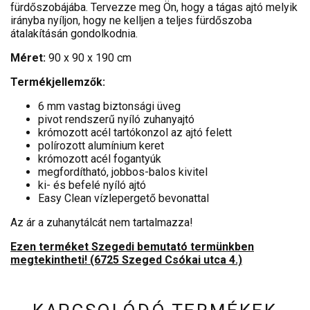
fürdőszobájába. Tervezze meg Ön, hogy a tágas ajtó melyik
irányba nyíljon, hogy ne kelljen a teljes fürdőszoba
átalakításán gondolkodnia.
Méret:
90 x 90 x 190 cm
Termékjellemzők:
6 mm vastag biztonsági üveg
pivot rendszerű nyíló zuhanyajtó
krómozott acél tartókonzol az ajtó felett
polírozott alumínium keret
krómozott acél fogantyúk
megfordítható, jobbos-balos kivitel
ki- és befelé nyíló ajtó
Easy Clean vízlepergető bevonattal
Az ár a zuhanytálcát nem tartalmazza!
Ezen terméket Szegedi bemutató termünkben
megtekintheti! (6725 Szeged Csókai utca 4.)