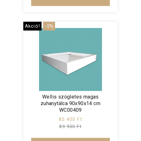
Akció!
-5%
Wellis szögletes magas
zuhanytálca 90x90x14 cm
WC00409
85 400 Ft
89 900 Ft