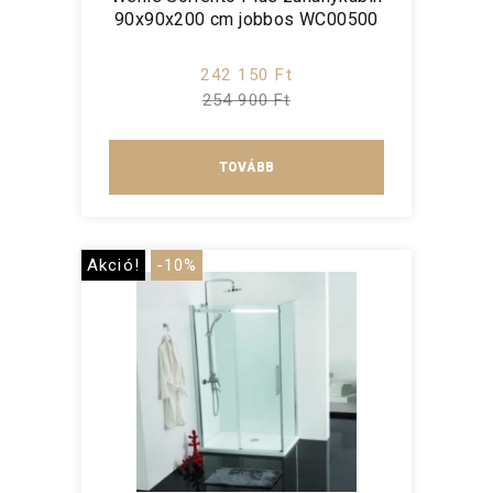
90x90x200 cm jobbos WC00500
242 150 Ft
254 900 Ft
TOVÁBB
Akció!
-10%