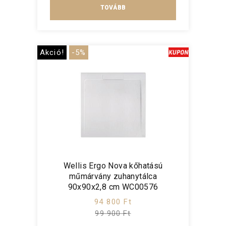
TOVÁBB
Akció!
-5%
Wellis Ergo Nova kőhatású
műmárvány zuhanytálca
90x90x2,8 cm WC00576
94 800 Ft
99 900 Ft