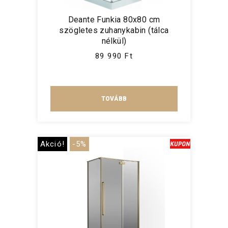
Deante Funkia 80x80 cm
szögletes zuhanykabin (tálca
nélkül)
89 990 Ft
TOVÁBB
Akció!
-5%