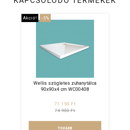
KAPCSOLÓDÓ TERMÉKEK
Akció!
-5%
Wellis szögletes zuhanytálca
90x90x4 cm WC00408
71 150 Ft
74 900 Ft
TOVÁBB