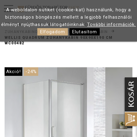
A weboldalon sütiket (cookie-kat) használunk, hogy a
biztonságos böngészés mellett a legjobb felhasználói
élményt nyújthassuk látogatóinknak.
További információk.
FŐOLDAL
TERMÉKEK
ZUHANYZÓK
Elfogadom
Elutasítom
ZUHANYKABINOK
SZÖGLETES ZUHANYKABIN
WELLIS QUADRUM ZUHANYKABIN 90X90X190 CM
WC00482
Akció!
-24%