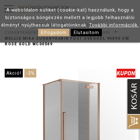
A weboldalon sütiket (cookie-kat) használunk, hogy a
biztonságos böngészés mellett a legjobb felhasználói
élményt nyújthassuk látogatóinknak.
További információk.
FŐOLDAL
TERMÉKEK
ZUHANYZÓK
Elfogadom
Elutasítom
ZUHANYKABINOK
SZÖGLETES ZUHANYKABIN
WELLIS MIKA ZUHANYKABIN FÜST ÜVEGGEL 90X90 CM
ROSE GOLD WC00569
Akció!
-5%