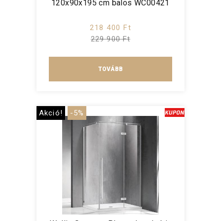
120x90x195 cm balos WC00421
218 400 Ft
229 900 Ft
TOVÁBB
Akció!
-5%