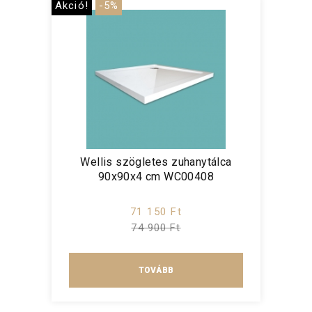
Akció!
-5%
Wellis szögletes zuhanytálca
90x90x4 cm WC00408
71 150 Ft
74 900 Ft
TOVÁBB