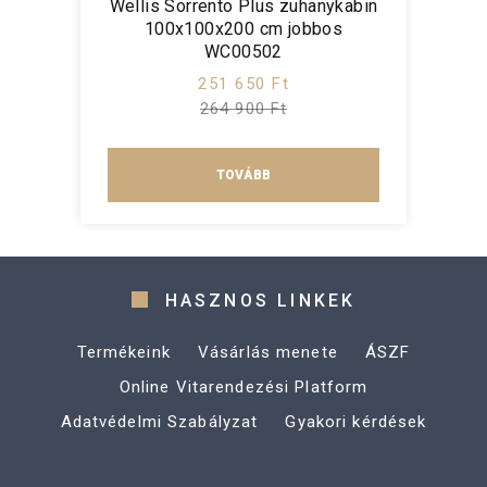
Wellis Sorrento Plus zuhanykabin
100x100x200 cm jobbos
WC00502
251 650 Ft
264 900 Ft
TOVÁBB
HASZNOS LINKEK
Termékeink
Vásárlás menete
ÁSZF
Online Vitarendezési Platform
Adatvédelmi Szabályzat
Gyakori kérdések