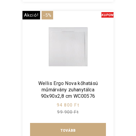
Akció!
-5%
Wellis Ergo Nova kőhatású
műmárvány zuhanytálca
90x90x2,8 cm WC00576
94 800 Ft
99 900 Ft
TOVÁBB