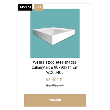
Akció!
-5%
Wellis szögletes magas
zuhanytálca 90x90x14 cm
WC00409
85 400 Ft
89 900 Ft
TOVÁBB