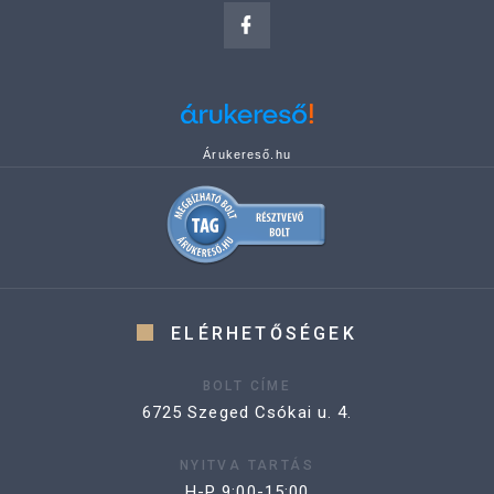
Árukereső.hu
ELÉRHETŐSÉGEK
BOLT CÍME
6725 Szeged Csókai u. 4.
NYITVA TARTÁS
H-P 9:00-15:00