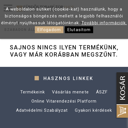
A weboldalon sütiket (cookie-kat) használunk, hogy a
biztonságos böngészés mellett a legjobb felhasználói
élményt nyújthassuk látogatóinknak.
További információk.
FŐOLDAL
TERMÉKEK
KÁDAK
Elfogadom
Elutasítom
SZABADON ÁLLÓ FÜRDŐKÁDAK
SAJNOS NINCS ILYEN TERMÉKÜNK,
VAGY MÁR KORÁBBAN MEGSZŰNT.
HASZNOS LINKEK
Termékeink
Vásárlás menete
ÁSZF
Online Vitarendezési Platform
Adatvédelmi Szabályzat
Gyakori kérdések