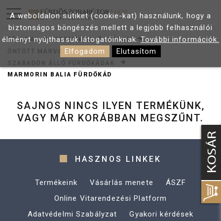
A weboldalon sütiket (cookie-kat) használunk, hogy a
biztonságos böngészés mellett a legjobb felhasználói
élményt nyújthassuk látogatóinknak.
További információk.
FŐOLDAL
TERMÉKEK
KÁDAK
Elfogadom
Elutasítom
ÖNTÖTT MÁRVÁNY KÁDAK
SZABADON ÁLLÓ FÜRDŐKÁDAK
MARMORIN BALIA FÜRDŐKÁD
SAJNOS NINCS ILYEN TERMÉKÜNK,
VAGY MÁR KORÁBBAN MEGSZŰNT.
HASZNOS LINKEK
Termékeink
Vásárlás menete
ÁSZF
Online Vitarendezési Platform
Adatvédelmi Szabályzat
Gyakori kérdések