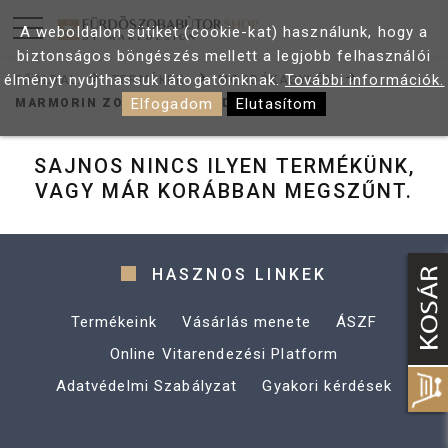
A weboldalon sütiket (cookie-kat) használunk, hogy a
biztonságos böngészés mellett a legjobb felhasználói
élményt nyújthassuk látogatóinknak.
További információk.
FŐOLDAL
TERMÉKEK
MOSDÓKAGYLÓK
Elfogadom
Elutasítom
MARMORIN ZORA ÁLLÓ MOSDÓ
SAJNOS NINCS ILYEN TERMÉKÜNK,
VAGY MÁR KORÁBBAN MEGSZŰNT.
HASZNOS LINKEK
Termékeink
Vásárlás menete
ÁSZF
Online Vitarendezési Platform
Adatvédelmi Szabályzat
Gyakori kérdések