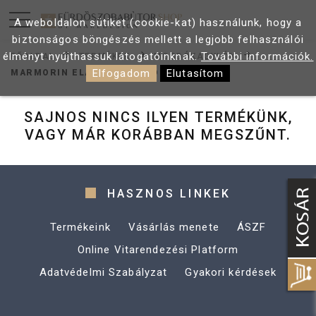
A weboldalon sütiket (cookie-kat) használunk, hogy a
biztonságos böngészés mellett a legjobb felhasználói
élményt nyújthassuk látogatóinknak.
További információk.
FŐOLDAL
TERMÉKEK
MOSDÓKAGYLÓK
Elfogadom
Elutasítom
MARMORIN ELARA 1 KÉZIMOSDÓ
SAJNOS NINCS ILYEN TERMÉKÜNK,
VAGY MÁR KORÁBBAN MEGSZŰNT.
HASZNOS LINKEK
Termékeink
Vásárlás menete
ÁSZF
Online Vitarendezési Platform
Adatvédelmi Szabályzat
Gyakori kérdések