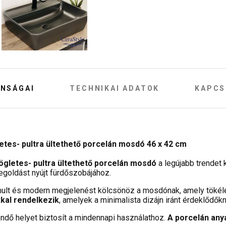
NSÁGAI
TECHNIKAI ADATOK
KAPCS
tes- pultra ültethető porcelán mosdó 46 x 42 cm
gletes- pultra ültethető porcelán mosdó
a legújabb trendet 
goldást nyújt fürdőszobájához.
omult és modern megjelenést kölcsönöz a mosdónak, amely tökéle
kal rendelkezik
, amelyek a minimalista dizájn iránt érdeklődők
endő helyet biztosít a mindennapi használathoz.
A porcelán anya