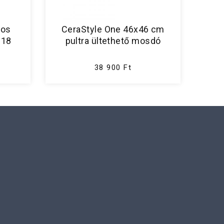
bos
CeraStyle One 46x46 cm
318
pultra ültethető mosdó
38 900 Ft