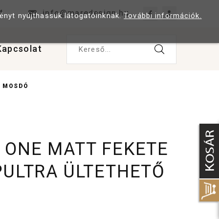
4
info@maredesign.hu
ményt nyújthassuk látogatóinknak.
További információk.
Kapcsolat
Kereső...
Ő MOSDÓ
 ONE MATT FEKETE
PULTRA ÜLTETHETŐ