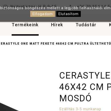
Nyitvatartás: H-P 9-15
+36 70 254 14 5
 biztonságos böngészés mellett a legjobb felhasználói él
Elfogadom
Elutasítom
Termékeink
Hírek
Tudástár
CERASTYLE ONE MATT FEKETE 46X42 CM PULTRA ÜLTETHET
CERASTYLE
46X42 CM 
MOSDÓ
Szállítás 3-5 munkanap