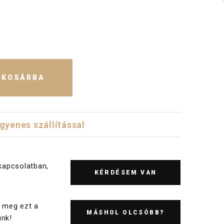
KOSÁRBA
ngyenes szállítással
kapcsolatban,
KÉRDÉSEM VAN
 meg ezt a
MÁSHOL OLCSÓBB?
nk!