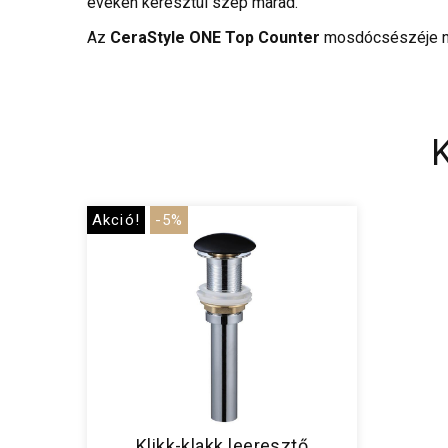
éveken keresztül szép marad.
Az
CeraStyle ONE Top Counter
mosdócsészéje nem
Akció!
-5%
Klikk-klakk leeresztő