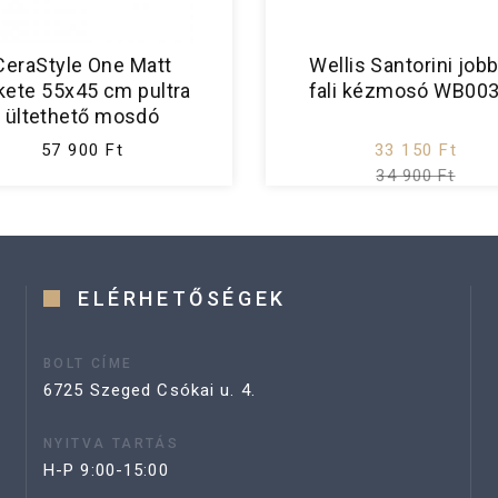
CeraStyle One Matt
Wellis Santorini job
kete 55x45 cm pultra
fali kézmosó WB00
ültethető mosdó
57 900 Ft
33 150 Ft
34 900 Ft
ELÉRHETŐSÉGEK
BOLT CÍME
6725 Szeged Csókai u. 4.
NYITVA TARTÁS
H-P 9:00-15:00