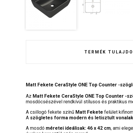
TERMÉK TULAJDO
Matt Fekete CeraStyle ONE Top Counter -szögle
Az
Matt Fekete CeraStyle ONE Top Counter -szö
mosdócsészével rendkívül stílusos és praktikus me
A csillogó fekete színű
Matt Fekete
felület kifin
A
szögletes forma modern és letisztult vonalak
A mosdó
méretei ideálisak: 46 x 42 cm
, ami eleg