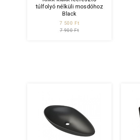
túlfolyó nélküli mosdóhoz
Black
7 500 Ft
7 900 Ft