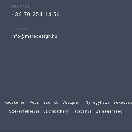
TELEFON
+36 70 254 14 54
E-MAIL
info@maredesign.hu
c
Kecskemét
Pécs
Szolnok
Veszprém
Nyíregyháza
Békéscs
Székesfehérvár
Szombathely
Tatabánya
Zalaegerszeg