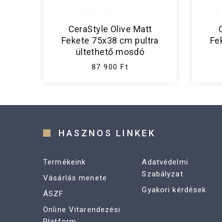
CeraStyle Olive Matt
Fekete 75x38 cm pultra
Fe
ültethető mosdó
87 900 Ft
HASZNOS LINKEK
Termékeink
Adatvédelmi
Szabályzat
Vásárlás menete
Gyakori kérdések
ÁSZF
Online Vitarendezési
Platform