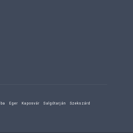
aba
Eger
Kaposvár
Salgótarján
Szekszárd