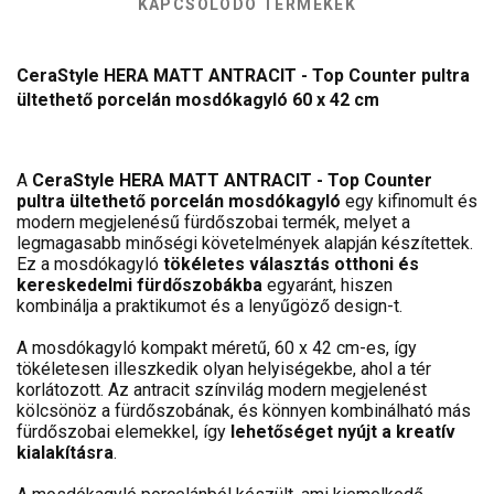
KAPCSOLÓDÓ TERMÉKEK
CeraStyle HERA MATT ANTRACIT - Top Counter pultra
ültethető porcelán mosdókagyló 60 x 42 cm
A
CeraStyle HERA MATT ANTRACIT - Top Counter
pultra ültethető porcelán mosdókagyló
egy kifinomult és
modern megjelenésű fürdőszobai termék, melyet a
legmagasabb minőségi követelmények alapján készítettek.
Ez a mosdókagyló
tökéletes választás otthoni és
kereskedelmi fürdőszobákba
egyaránt, hiszen
kombinálja a praktikumot és a lenyűgöző design-t.
A mosdókagyló kompakt méretű, 60 x 42 cm-es, így
tökéletesen illeszkedik olyan helyiségekbe, ahol a tér
korlátozott. Az antracit színvilág modern megjelenést
kölcsönöz a fürdőszobának, és könnyen kombinálható más
fürdőszobai elemekkel, így
lehetőséget nyújt a kreatív
kialakításra
.