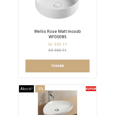
Wellis Rose Matt mosdó
WF00085
56 900 Ft
59 900 Ft
TOVÁBB
Akció!
-5%