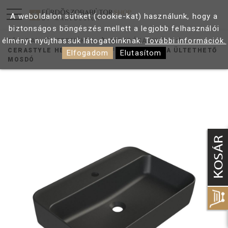
A weboldalon sütiket (cookie-kat) használunk, hogy a
biztonságos böngészés mellett a legjobb felhasználói
élményt nyújthassuk látogatóinknak.
További információk.
FŐOLDAL
TERMÉKEK
MOSDÓKAGYLÓK
CERASTYLE HERA 60 MATT FEKETE PULTRA ÜLTETHETŐ
Elfogadom
Elutasítom
MOSDÓ