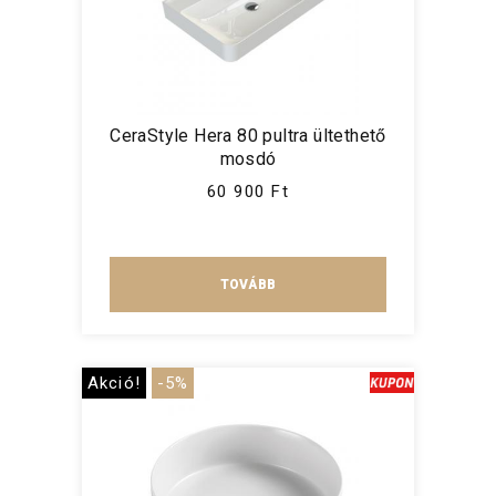
CeraStyle Hera 80 pultra ültethető
mosdó
60 900 Ft
TOVÁBB
Akció!
-5%