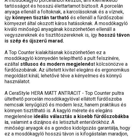
A mosdókagyló porcelánból készült, ami kiemelkedő
tartósságot és hosszú élettartamot biztosít. A porcelán
anyaga ellenáll a foltoknak, a karcolásoknak és a víznek,
így
könnyen tisztán tartható
és ellenáll a fürdőszobai
környezet által okozott káros hatásoknak. A mosdókagyló
kiváló minőségű anyagának köszönhetően ellenáll a
vegyszereknek és tisztítószereknek is, így
hosszú távon
is szép és újszerű marad.
A Top Counter kialakításnak köszönhetően ez a
mosdókagyló könnyedén telepíthető a pult felszínére,
ezáltal
stílusos és modern megjelenés
t kölcsönözve a
fürdőszobának. Az ültetett kivitel elegáns és ergonomikus
megoldást kínál, lehetővé téve a kényelmes és könnyű
használatot.
A CeraStyle HERA MATT ANTRACIT - Top Counter pultra
ültethető porcelán mosdókagylóval ellátott fürdőszoba
nemcsak lenyűgöző és modern lesz, hanem praktikus és
könnyen tisztítható is. A kagyló mérete és elegáns
megjelenése
ideális választás a kisebb fürdőszobákba
is
, valamint a dizájnos és letisztult enteriőrökhöz. A
minőségi anyagok és a gondos kidolgozás garantálja, hogy
ez a mosdókagyló hosszú távon is kifogástalan maradjon,