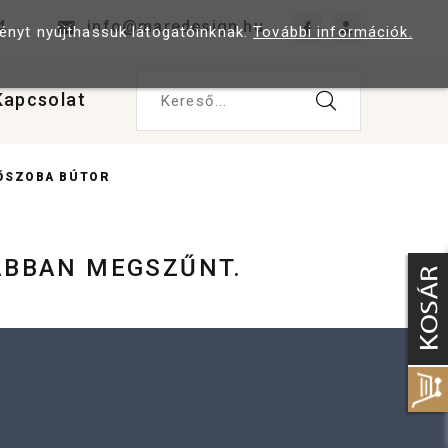
4
info@maredesign.hu
ményt nyújthassuk látogatóinknak.
További információk.
Kapcsolat
Kereső...
DŐSZOBA BÚTOR
ÁBBAN MEGSZŰNT.