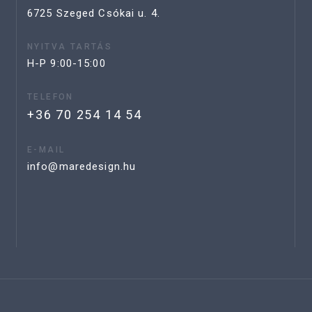
6725 Szeged Csókai u. 4.
NYITVA TARTÁS
H-P 9:00-15:00
TELEFON
+36 70 254 14 54
E-MAIL
info@maredesign.hu