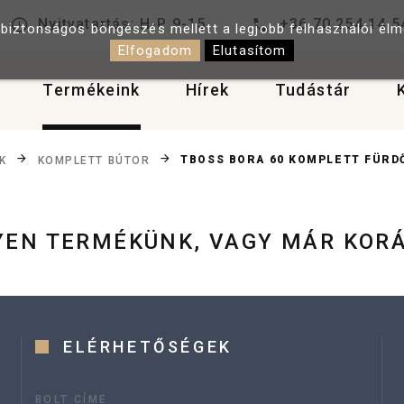
Nyitvatartás: H-P 9-15
+36 70 254 14 5
 biztonságos böngészés mellett a legjobb felhasználói él
Elfogadom
Elutasítom
Termékeink
Hírek
Tudástár
TBOSS BORA 60 KOMPLETT FÜR
K
KOMPLETT BÚTOR
LYEN TERMÉKÜNK, VAGY MÁR KOR
ELÉRHETŐSÉGEK
BOLT CÍME