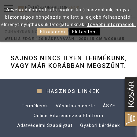
A weboldalon sütiket (cookie-kat) használunk, hogy a
biztonságos böngészés mellett a legjobb felhasználói
élményt nyújthassuk látogatóinknak.
További információk.
FŐOLDAL
TERMÉKEK
ZUHANYZÓK
Elfogadom
Elutasítom
ZUHANYKABINOK
KÁD PARAVÁN
WELLIS EDGE 120 KÁDPARAVÁN 120X145 CM WC00485
SAJNOS NINCS ILYEN TERMÉKÜNK,
VAGY MÁR KORÁBBAN MEGSZŰNT.
HASZNOS LINKEK
Termékeink
Vásárlás menete
ÁSZF
Online Vitarendezési Platform
Adatvédelmi Szabályzat
Gyakori kérdések