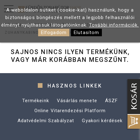
A weboldalon sütiket (cookie-kat) használunk, hogy a
biztonságos böngészés mellett a legjobb felhasználói
élményt nyújthassuk látogatóinknak.
További információk.
FŐOLDAL
TERMÉKEK
ZUHANYZÓK
Elfogadom
Elutasítom
ZUHANYKABINOK
ÍVES ZUHANYKABIN
SAJNOS NINCS ILYEN TERMÉKÜNK,
VAGY MÁR KORÁBBAN MEGSZŰNT.
HASZNOS LINKEK
Termékeink
Vásárlás menete
ÁSZF
Online Vitarendezési Platform
Adatvédelmi Szabályzat
Gyakori kérdések