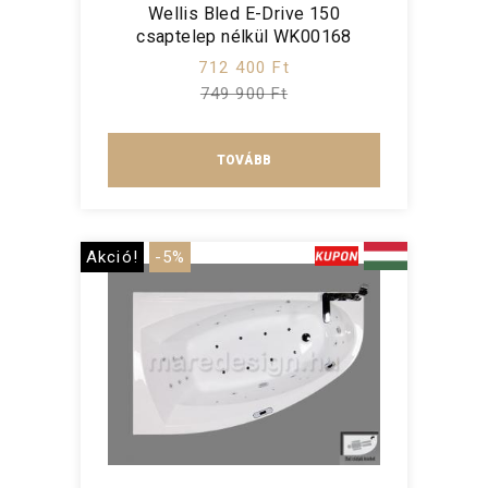
Wellis Bled E-Drive 150
csaptelep nélkül WK00168
712 400 Ft
749 900 Ft
TOVÁBB
Akció!
-5%