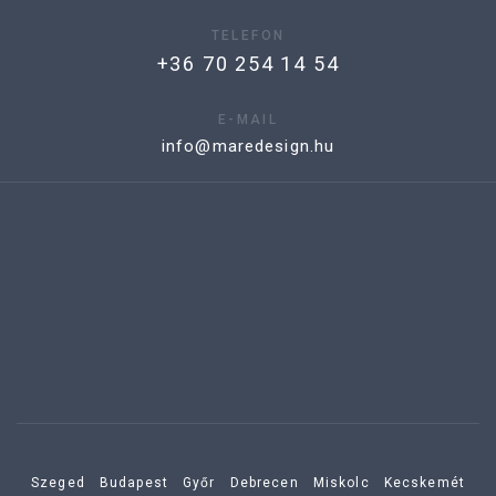
TELEFON
+36 70 254 14 54
E-MAIL
info@maredesign.hu
Szeged
Budapest
Győr
Debrecen
Miskolc
Kecskemét