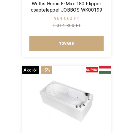
Wellis Huron E-Max 180 Flipper
csapteleppel JOBBOS WK00199
964 060 Ft
1 014 800 Ft
TOVÁBB
Akció!
-5%