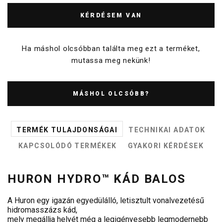
KÉRDÉSEM VAN
Ha máshol olcsóbban találta meg ezt a terméket,
mutassa meg nekünk!
MÁSHOL OLCSÓBB?
TERMÉK TULAJDONSÁGAI
TECHNIKAI ADATOK
KAPCSOLÓDÓ TERMÉKEK
GYAKORI KÉRDÉSEK
HURON HYDRO™ KÁD BALOS
A Huron egy igazán egyedülálló, letisztult vonalvezetésű
hidromasszázs kád,
mely megállja helyét még a legigényesebb legmodernebb