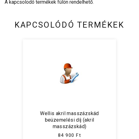
A kapcsolodó termékek fülön rendelhető.
KAPCSOLÓDÓ TERMÉKEK
Wellis akril masszázskád
beüzemelési díj (akril
masszázskád)
84 900 Ft