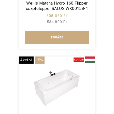
Wellis Matana Hydro 160 Flipper
csapteleppel BALOS WK00158-1
508 060 Ft
534 800 Ft
TOVÁBB
Akció!
-5%