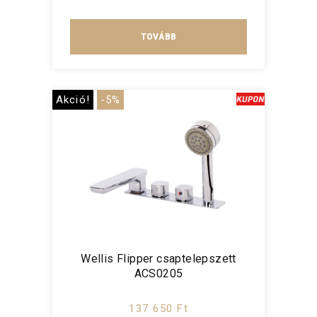
TOVÁBB
Akció!
-5%
Wellis Flipper csaptelepszett
ACS0205
137 650 Ft