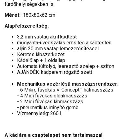
fürdőhelyiségekben is.
Méret:
180x80x62 cm
Alapfelszereltség:
3,2 mm vastag akril kádtest
műgyanta-üvegszálas erősítés a kádtesten
alján 20 mm vastag lemezerősítéssel
Keretes lábszerkezet
Kádelőlap + 1 oldallap
Automata túlfolyó, leeresztő szelep + szifon
AJÁNDÉK: kádperem rögzítő szett
Mechanikus vezérlésű masszázsrendszer:
- 6 Mikro fúvókás V-Concept™ hátmasszázs
- 4 Midi fúvókás oldalmasszázs
- 2 Midi fúvókás lábmasszázs
- pneumatikus irányító gomb
Vízmennyiség: 260 l
A kád ára a csaptelepet nem tartalmazza!