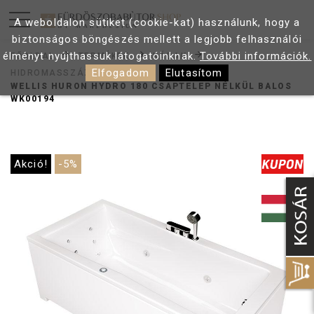
A weboldalon sütiket (cookie-kat) használunk, hogy a
biztonságos böngészés mellett a legjobb felhasználói
élményt nyújthassuk látogatóinknak.
További információk.
FŐOLDAL
TERMÉKEK
KÁDAK
Elfogadom
Elutasítom
HIDROMASSZÁZS KÁDAK
WELLIS HURON HYDRO 180 CSAPTELEP NÉLKÜL BALOS
WK00194
Akció!
-5%