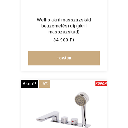
Wellis akril masszázskád
beüzemelési díj (akril
masszázskád)
84 900 Ft
TOVÁBB
Akció!
-5%