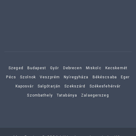
Szeged
Budapest
Győr
Debrecen
Miskolc
Kecskemét
Pécs
Szolnok
Veszprém
Nyíregyháza
Békéscsaba
Eger
Kaposvár
Salgótarján
Szekszárd
Székesfehérvár
Szombathely
Tatabánya
Zalaegerszeg