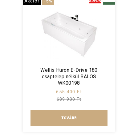
Akció!
-5%
Wellis Huron E-Drive 180
csaptelep nélkül BALOS
WK00198
655 400 Ft
689 900 Ft
TOVÁBB