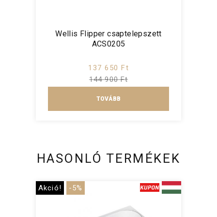
Wellis Flipper csaptelepszett
ACS0205
137 650 Ft
144 900 Ft
TOVÁBB
HASONLÓ TERMÉKEK
Akció!
-5%