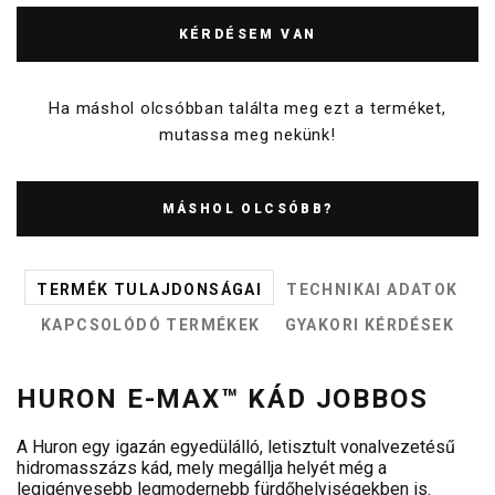
KÉRDÉSEM VAN
Ha máshol olcsóbban találta meg ezt a terméket,
mutassa meg nekünk!
MÁSHOL OLCSÓBB?
TERMÉK TULAJDONSÁGAI
TECHNIKAI ADATOK
KAPCSOLÓDÓ TERMÉKEK
GYAKORI KÉRDÉSEK
HURON E-MAX™ KÁD JOBBOS
A Huron egy igazán egyedülálló, letisztult vonalvezetésű
hidromasszázs kád, mely megállja helyét még a
legigényesebb legmodernebb fürdőhelyiségekben is.