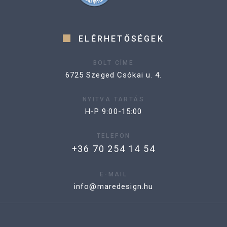
ELÉRHETŐSÉGEK
BOLT CÍME
6725 Szeged Csókai u. 4.
NYITVA TARTÁS
H-P 9:00-15:00
TELEFON
+36 70 254 14 54
E-MAIL
info@maredesign.hu