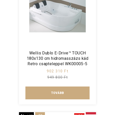
Wellis Dublo E-Drive™ TOUCH
180x130 cm hidromasszázs kád
Retro csapteleppel WK00005-5
902 310 Ft
949 800 Ft
TOVÁBB