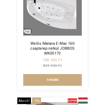
Wellis Matana E-Max 160
csaptelep nélkül JOBBOS
WK00173
788 400 Ft
829 900 Ft
TOVÁBB
Akció!
-5%