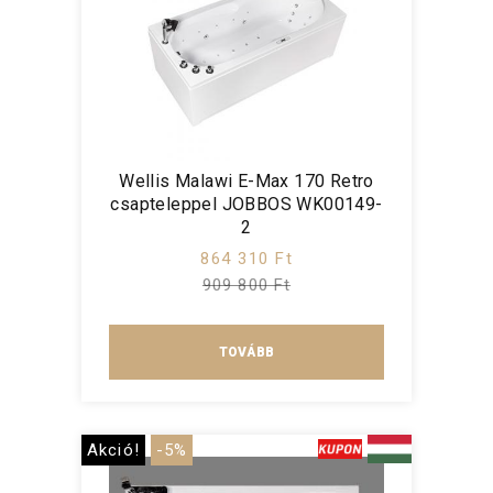
Wellis Malawi E-Max 170 Retro
csapteleppel JOBBOS WK00149-
2
864 310 Ft
909 800 Ft
TOVÁBB
Akció!
-5%