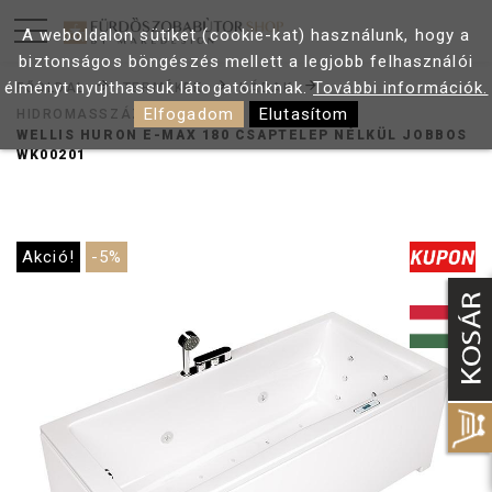
A weboldalon sütiket (cookie-kat) használunk, hogy a
biztonságos böngészés mellett a legjobb felhasználói
élményt nyújthassuk látogatóinknak.
További információk.
FŐOLDAL
TERMÉKEK
KÁDAK
Elfogadom
Elutasítom
HIDROMASSZÁZS KÁDAK
WELLIS HURON E-MAX 180 CSAPTELEP NÉLKÜL JOBBOS
WK00201
Akció!
-5%