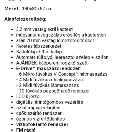
Méret:
180x80x62 cm
Alapfelszereltség:
3,2 mm vastag akril kádtest
műgyanta-üvegszálas erősítés a kádtesten
alján 20 mm vastag lemezerősítéssel
Keretes lábszerkezet
Kádelőlap + 1 oldallap
Automata túlfolyó, leeresztő szelep + szifon
AJÁNDÉK: kádperem rögzítő szett
E-Drive™ masszázsrendszer:
- 6 Mikro fúvókás V-Concept™ hátmasszázs
- 4 Midi fúvókás oldalmasszázs
- 2 Midi fúvókás lábmasszázs
- 10 fúvókás pezsgőfürdő rendszer
LCD kijelző
digitális, érintőgombos vezérlés
színterápiás világítás
csőkiszárító rendszer
ózonos vízfertőtlenítés
vízhőfoktartó rendszer
FM rádió