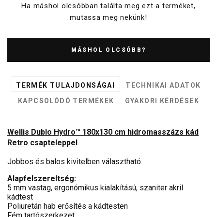
Ha máshol olcsóbban találta meg ezt a terméket,
mutassa meg nekünk!
MÁSHOL OLCSÓBB?
TERMÉK TULAJDONSÁGAI
TECHNIKAI ADATOK
KAPCSOLÓDÓ TERMÉKEK
GYAKORI KÉRDÉSEK
Wellis Dublo Hydro™ 180x130 cm hidromasszázs kád
Retro csapteleppel
Jobbos és balos kivitelben választható.
Alapfelszereltség:
5 mm vastag, ergonómikus kialakítású, szaniter akril
kádtest
Poliuretán hab erősítés a kádtesten
Fém tartószerkezet