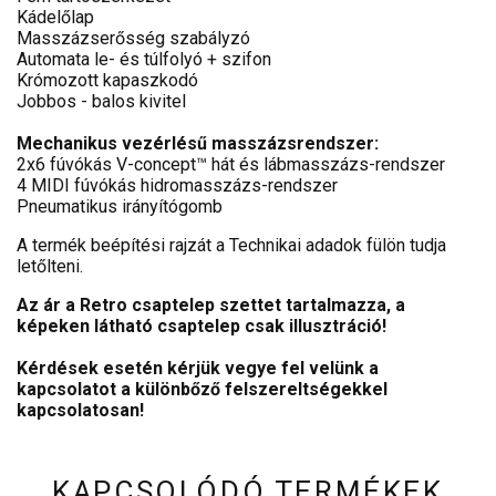
Kádelőlap
Masszázserősség szabályzó
Automata le- és túlfolyó + szifon
Krómozott kapaszkodó
Jobbos - balos kivitel
Mechanikus vezérlésű masszázsrendszer:
2x6 fúvókás V-concept™ hát és lábmasszázs-rendszer
4 MIDI fúvókás hidromasszázs-rendszer
Pneumatikus irányítógomb
A termék beépítési rajzát a Technikai adadok fülön tudja
letőlteni.
Az ár a Retro csaptelep szettet tartalmazza, a
képeken látható csaptelep csak illusztráció!
Kérdések esetén kérjük vegye fel velünk a
kapcsolatot a különbőző felszereltségekkel
kapcsolatosan!
KAPCSOLÓDÓ TERMÉKEK