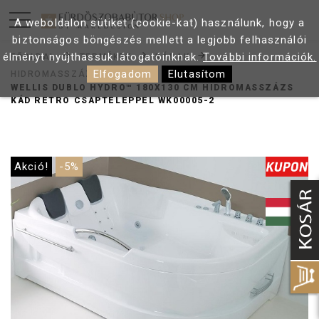
A weboldalon sütiket (cookie-kat) használunk, hogy a
biztonságos böngészés mellett a legjobb felhasználói
élményt nyújthassuk látogatóinknak.
További információk.
FŐOLDAL
TERMÉKEK
KÁDAK
Elfogadom
Elutasítom
HIDROMASSZÁZS KÁDAK
WELLIS DUBLO HYDRO™ 180X130 CM HIDROMASSZÁZS
KÁD RETRO CSAPTELEPPEL WK00005-2
Akció!
-5%