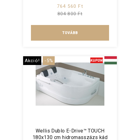
764 560 Ft
804 800 Ft
TOVÁBB
Akció!
-5%
Wellis Dublo E-Drive™ TOUCH
180x130 cm hidromasszázs kád