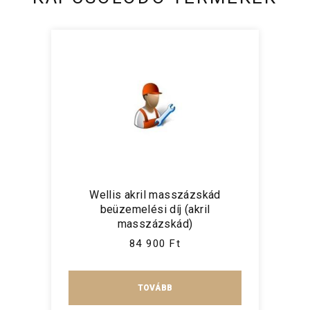
Wellis akril masszázskád
beüzemelési díj (akril
masszázskád)
84 900 Ft
TOVÁBB