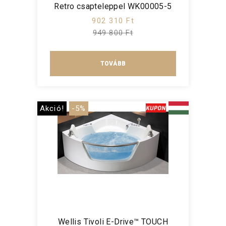
Retro csapteleppel WK00005-5
902 310 Ft
949 800 Ft
TOVÁBB
Akció!
-5%
Wellis Tivoli E-Drive™ TOUCH