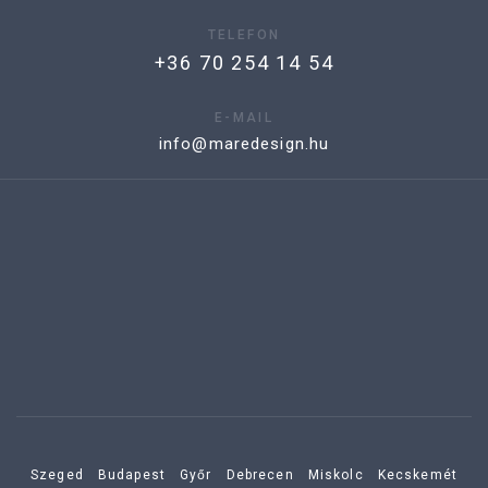
TELEFON
+36 70 254 14 54
E-MAIL
info@maredesign.hu
Szeged
Budapest
Győr
Debrecen
Miskolc
Kecskemét