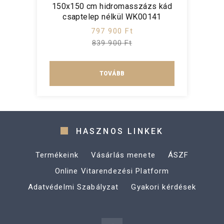
150x150 cm hidromasszázs kád
csaptelep nélkül WK00141
797 900 Ft
839 900 Ft
TOVÁBB
HASZNOS LINKEK
Termékeink
Vásárlás menete
ÁSZF
Online Vitarendezési Platform
Adatvédelmi Szabályzat
Gyakori kérdések