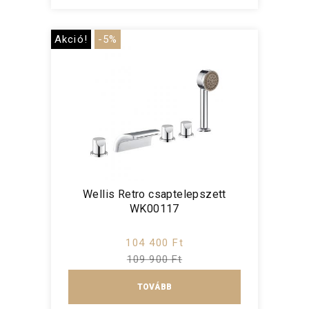
Akció!
-5%
Wellis Retro csaptelepszett
WK00117
104 400 Ft
109 900 Ft
TOVÁBB