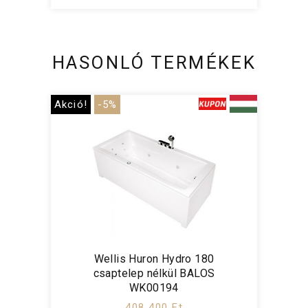
HASONLÓ TERMÉKEK
Akció!
-5%
Wellis Huron Hydro 180
csaptelep nélkül BALOS
WK00194
408 400 Ft