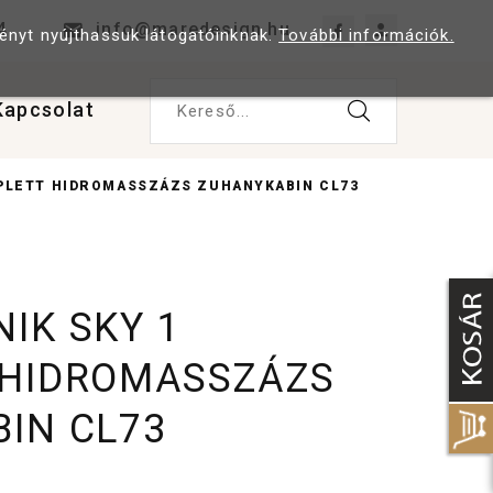
4
info@maredesign.hu
ményt nyújthassuk látogatóinknak.
További információk.
Kapcsolat
Kereső...
PLETT HIDROMASSZÁZS ZUHANYKABIN CL73
IK SKY 1
 HIDROMASSZÁZS
IN CL73