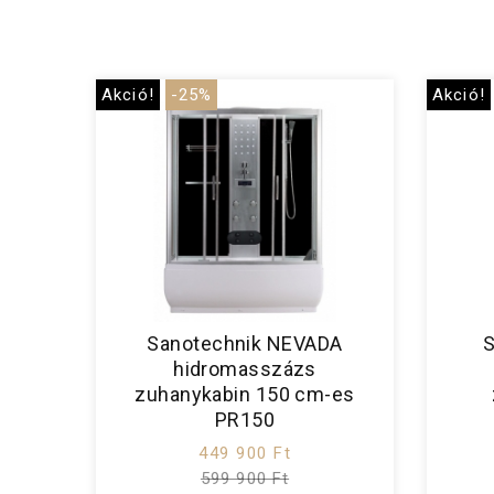
Akció!
-25%
Akció!
Sanotechnik NEVADA
S
hidromasszázs
zuhanykabin 150 cm-es
PR150
449 900 Ft
599 900 Ft