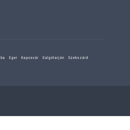
aba
Eger
Kaposvár
Salgótarján
Szekszárd