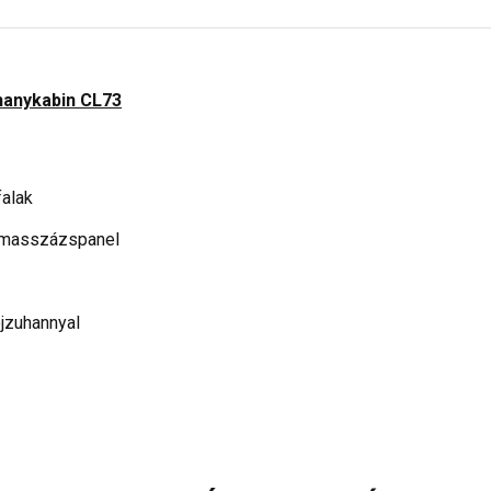
hanykabin CL73
falak
l masszázspanel
ejzuhannyal