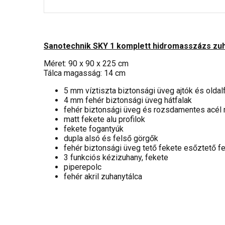
Sanotechnik SKY 1 komplett hidromasszázs zu
Méret: 90 x 90 x 225 cm
Tálca magasság: 14 cm
5 mm víztiszta biztonsági üveg ajtók és oldal
4 mm fehér biztonsági üveg hátfalak
fehér biztonsági üveg és rozsdamentes acé
matt fekete alu profilok
fekete fogantyúk
dupla alsó és felső görgők
fehér biztonsági üveg tető fekete esőztető f
3 funkciós kézizuhany, fekete
piperepolc
fehér akril zuhanytálca