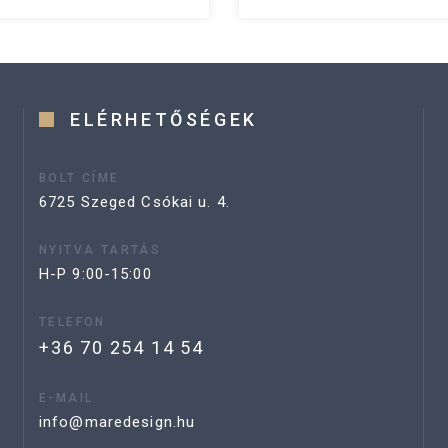
ELÉRHETŐSÉGEK
BOLT CÍME
6725 Szeged Csókai u. 4.
NYITVA TARTÁS
H-P 9:00-15:00
TELEFON
+36 70 254 14 54
E-MAIL
info@maredesign.hu