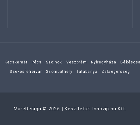
c
Kecskemét
Pécs
Szolnok
Veszprém
Nyíregyháza
Békéscs
Székesfehérvár
Szombathely
Tatabánya
Zalaegerszeg
MareDesign
©
2026
| Készítette:
Innovip.hu Kft.