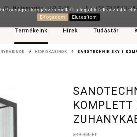
Nyitvatartás: H-P 9-15
+36 70 254 14 5
 biztonságos böngészés mellett a legjobb felhasználói él
Elfogadom
Elutasítom
Termékeink
Hírek
Tudástár
SANOTECHNIK SKY 1 KOM
NYKABINOK
HIDROKABINOK
SANOTECHN
KOMPLETT
ZUHANYKAB
349 900 Ft