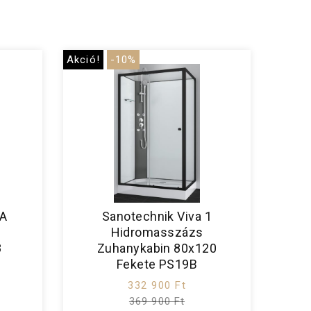
Akció!
-10%
BA
Sanotechnik Viva 1
Hidromasszázs
8
Zuhanykabin 80x120
Fekete PS19B
332 900 Ft
369 900 Ft