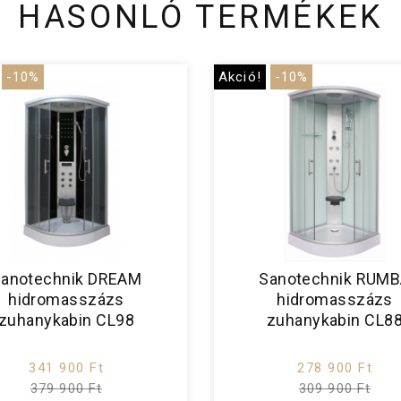
HASONLÓ TERMÉKEK
-10%
Akció!
-10%
anotechnik DREAM
Sanotechnik RUM
hidromasszázs
hidromasszázs
zuhanykabin CL98
zuhanykabin CL8
341 900 Ft
278 900 Ft
379 900 Ft
309 900 Ft