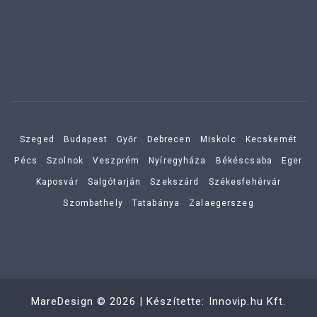
Szeged
Budapest
Győr
Debrecen
Miskolc
Kecskemét
Pécs
Szolnok
Veszprém
Nyíregyháza
Békéscsaba
Eger
Kaposvár
Salgótarján
Szekszárd
Székesfehérvár
Szombathely
Tatabánya
Zalaegerszeg
MareDesign
©
2026
| Készítette:
Innovip.hu Kft.