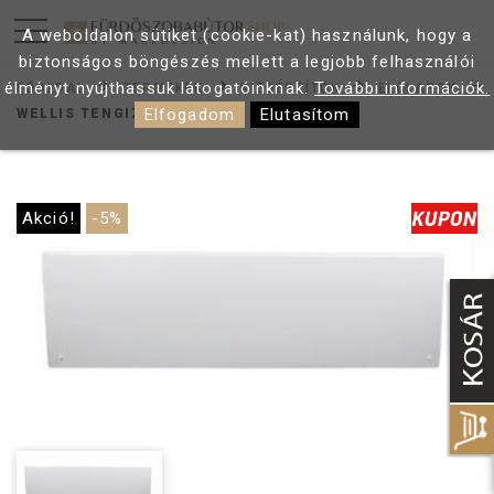
A weboldalon sütiket (cookie-kat) használunk, hogy a
biztonságos böngészés mellett a legjobb felhasználói
élményt nyújthassuk látogatóinknak.
További információk.
FŐOLDAL
TERMÉKEK
KIEGÉSZÍTŐK
ELŐLAPOK
Elfogadom
Elutasítom
WELLIS TENGIZ ELŐLAP 190
Akció!
-5%