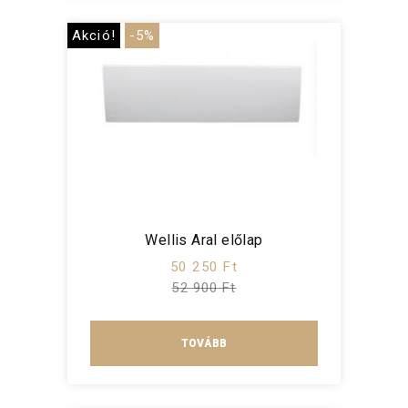
Akció!
-5%
Wellis Aral előlap
50 250 Ft
52 900 Ft
TOVÁBB