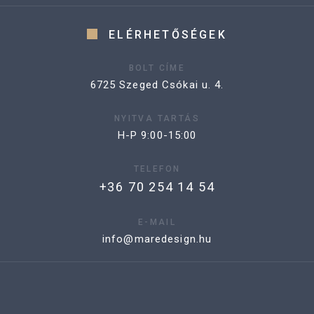
ELÉRHETŐSÉGEK
BOLT CÍME
6725 Szeged Csókai u. 4.
NYITVA TARTÁS
H-P 9:00-15:00
TELEFON
+36 70 254 14 54
E-MAIL
info@maredesign.hu