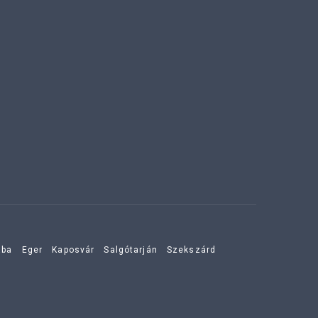
aba
Eger
Kaposvár
Salgótarján
Szekszárd