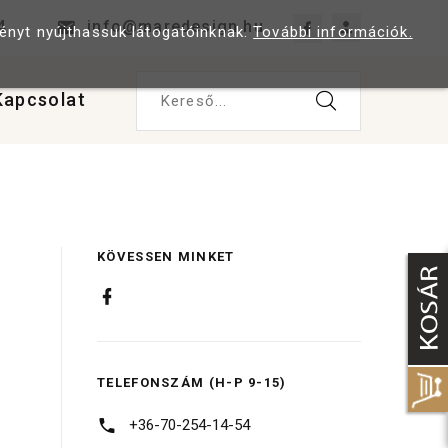
4
info@maredesign.hu
ményt nyújthassuk látogatóinknak.
További információk.
Kapcsolat
Kereső...
KÖVESSEN MINKET
TELEFONSZÁM (H-P 9-15)
+36-70-254-14-54