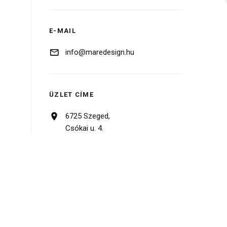
E-MAIL
info@maredesign.hu
ÜZLET CÍME
6725 Szeged,
Csókai u. 4.