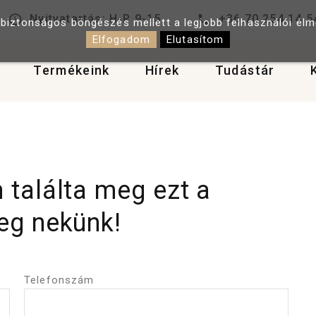
Nyitvatartás: H-P 9-15
+36 70 254 14 5
 biztonságos böngészés mellett a legjobb felhasználói él
Elfogadom
Elutasítom
Termékeink
Hírek
Tudástár
találta meg ezt a
eg nekünk!
Telefonszám