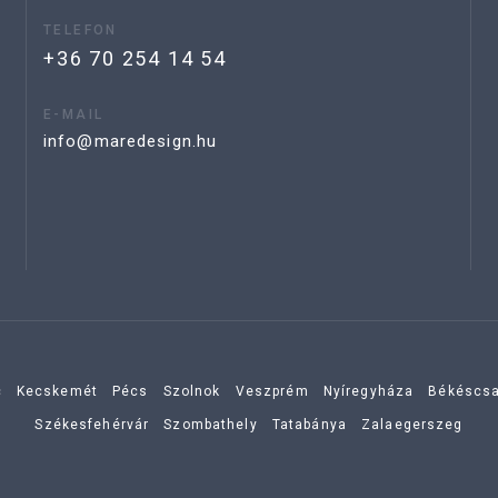
TELEFON
+36 70 254 14 54
E-MAIL
info@maredesign.hu
c
Kecskemét
Pécs
Szolnok
Veszprém
Nyíregyháza
Békéscs
Székesfehérvár
Szombathely
Tatabánya
Zalaegerszeg