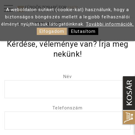
A weboldalon sütiket (cookie-kat) használunk, hogy a
biztonságos böngészés mellett a legjobb felhasználói
élményt nyújthassuk látogatóinknak.
További információk.
KAPCSOLAT
FŐOLDAL
Elfogadom
Elutasítom
Kérdése, véleménye van? Írja meg
nekünk!
Név
Telefonszám