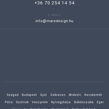
+36 70 254 14 54
E-MAIL
info@maredesign.hu
Szeged
Budapest
Győr
Debrecen
Miskolc
Kecskemét
Pécs
Szolnok
Veszprém
Nyíregyháza
Békéscsaba
Eger