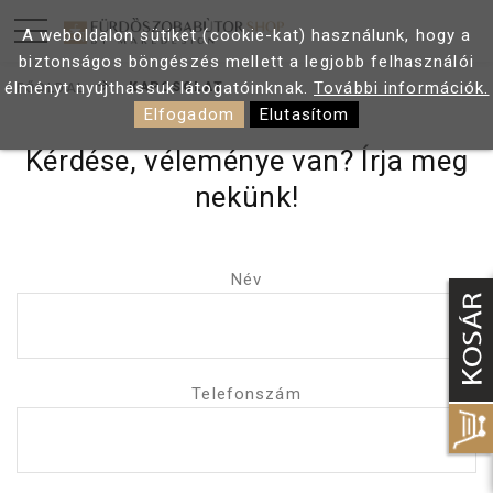
A weboldalon sütiket (cookie-kat) használunk, hogy a
biztonságos böngészés mellett a legjobb felhasználói
élményt nyújthassuk látogatóinknak.
További információk.
KAPCSOLAT
FŐOLDAL
Elfogadom
Elutasítom
Kérdése, véleménye van? Írja meg
nekünk!
Név
Telefonszám