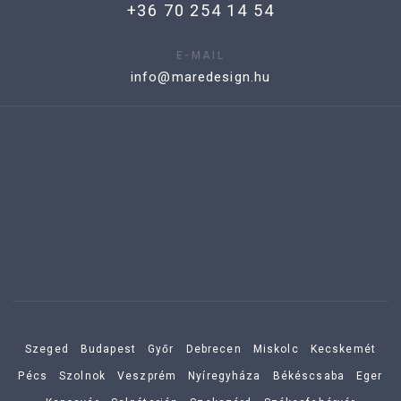
+36 70 254 14 54
E-MAIL
info@maredesign.hu
Szeged
Budapest
Győr
Debrecen
Miskolc
Kecskemét
Pécs
Szolnok
Veszprém
Nyíregyháza
Békéscsaba
Eger