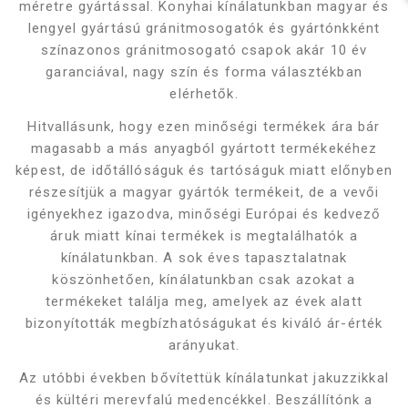
méretre gyártással. Konyhai kínálatunkban magyar és
lengyel gyártású gránitmosogatók és gyártónkként
színazonos gránitmosogató csapok akár 10 év
garanciával, nagy szín és forma választékban
elérhetők.
Hitvallásunk, hogy ezen minőségi termékek ára bár
magasabb a más anyagból gyártott termékekéhez
képest, de időtállóságuk és tartóságuk miatt előnyben
részesítjük a magyar gyártók termékeit, de a vevői
igényekhez igazodva, minőségi Európai és kedvező
áruk miatt kínai termékek is megtalálhatók a
kínálatunkban. A sok éves tapasztalatnak
köszönhetően, kínálatunkban csak azokat a
termékeket találja meg, amelyek az évek alatt
bizonyították megbízhatóságukat és kiváló ár-érték
arányukat.
Az utóbbi években bővítettük kínálatunkat jakuzzikkal
és kültéri merevfalú medencékkel. Beszállítónk a