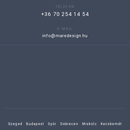
TELEFON
+36 70 254 14 54
E-MAIL
info@maredesign.hu
Szeged
Budapest
Győr
Debrecen
Miskolc
Kecskemét