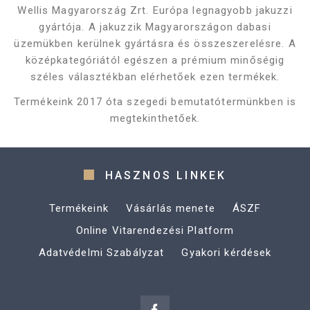
Wellis Magyarország Zrt. Európa legnagyobb jakuzzi
gyártója. A jakuzzik Magyarországon dabasi
üzemükben kerülnek gyártásra és összeszerelésre. A
középkategóriától egészen a prémium minőségig
széles választékban elérhetőek ezen termékek.
Termékeink 2017 óta szegedi bemutatótermünkben is
megtekinthetőek.
HASZNOS LINKEK
Termékeink
Vásárlás menete
ÁSZF
Online Vitarendezési Platform
Adatvédelmi Szabályzat
Gyakori kérdések