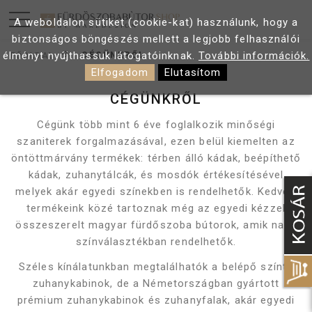
A weboldalon sütiket (cookie-kat) használunk, hogy a
biztonságos böngészés mellett a legjobb felhasználói
élményt nyújthassuk látogatóinknak.
További információk.
CÉGÜNKRŐL
FŐOLDAL
Elfogadom
Elutasítom
CÉGÜNKRŐL
Cégünk több mint 6 éve foglalkozik minőségi
szaniterek forgalmazásával, ezen belül kiemelten az
öntöttmárvány termékek: térben álló kádak, beépíthető
kádak, zuhanytálcák, és mosdók értékesítésével
melyek akár egyedi színekben is rendelhetők. Kedvelt
termékeink közé tartoznak még az egyedi kézzel
összeszerelt magyar fürdőszoba bútorok, amik nagy
színválasztékban rendelhetők.
Széles kínálatunkban megtalálhatók a belépő színtű
zuhanykabinok, de a Németországban gyártott
prémium zuhanykabinok és zuhanyfalak, akár egyedi