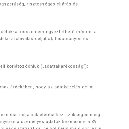
ogszerűség, tisztességes eljárás és
 a célokkal össze nem egyeztethető módon; a
dekű archiválás céljából, tudományos és
ell korlátozódniuk („adattakarékosság”);
nnak érdekében, hogy az adatkezelés céljai
kezelése céljainak eléréséhez szükséges ideig
ennyiben a személyes adatok kezelésére a 89.
 vagy statisztikai célból kerül majd sor, az e