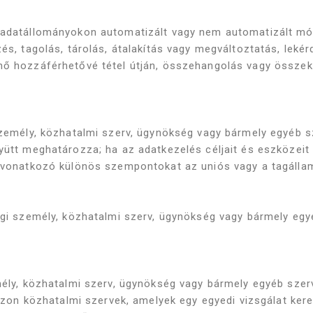
y adatállományokon automatizált vagy nem automatizált m
és, tagolás, tárolás, átalakítás vagy megváltoztatás, lekér
ő hozzáférhetővé tétel útján, összehangolás vagy összekap
 személy, közhatalmi szerv, ügynökség vagy bármely egyéb 
yütt meghatározza; ha az adatkezelés céljait és eszközeit
e vonatkozó különös szempontokat az uniós vagy a tagállam
jogi személy, közhatalmi szerv, ügynökség vagy bármely eg
mély, közhatalmi szerv, ügynökség vagy bármely egyéb szerv
 Azon közhatalmi szervek, amelyek egy egyedi vizsgálat ker