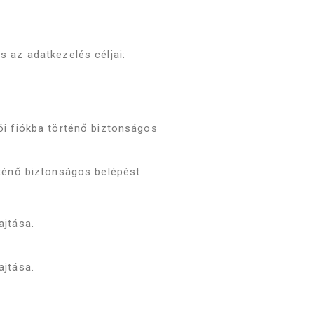
s az adatkezelés céljai:
ói fiókba történő biztonságos
rténő biztonságos belépést
ajtása.
ajtása.