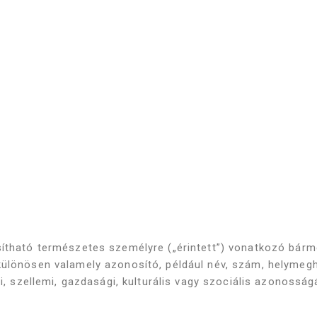
sítható természetes személyre („érintett”) vonatkozó bár
különösen valamely azonosító, például név, szám, helymegh
ai, szellemi, gazdasági, kulturális vagy szociális azonoss