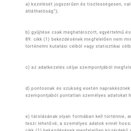
a) kezelését jogszerűen és tisztességesen, val
átláthatóság”);
b) gyűjtése csak meghatározott, egyértelmű és
89. cikk (1) bekezdésének megfelelően nem min
történelmi kutatási célból vagy statisztikai cél
c) az adatkezelés céljai szempontjából megfele
d) pontosnak és szükség esetén naprakésznek k
szempontjából pontatlan személyes adatokat ha
e) tárolásának olyan formában kell történnie, 
teszi lehetővé; a személyes adatok ennél hoss
cikk (1) bekezdésének megfelelően közérdekű ar