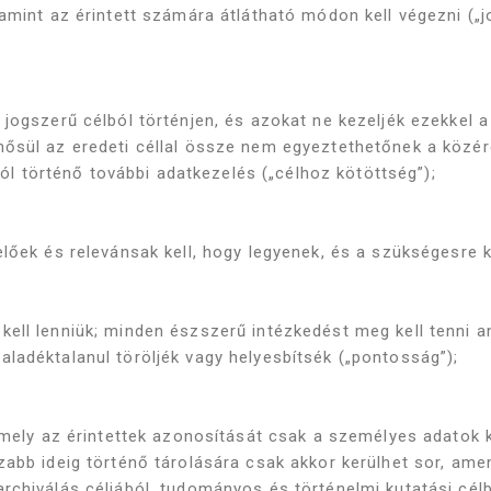
amint az érintett számára átlátható módon kell végezni („j
 jogszerű célból történjen, és azokat ne kezeljék ezekkel
ősül az eredeti céllal össze nem egyeztethetőnek a közér
ból történő további adatkezelés („célhoz kötöttség”);
lőek és relevánsak kell, hogy legyenek, és a szükségesre k
ell lenniük; minden észszerű intézkedést meg kell tenni a
ladéktalanul töröljék vagy helyesbítsék („pontosság”);
amely az érintettek azonosítását csak a személyes adatok 
zabb ideig történő tárolására csak akkor kerülhet sor, am
chiválás céljából, tudományos és történelmi kutatási célból