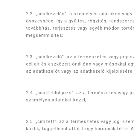
2.2. „adatkezelés”: a személyes adatokon vag
összessége, így a gyűjtés, rögzítés, rendszerez
továbbítás, terjesztés vagy egyéb módon történ
megsemmisítés;
2.3. „adatkezelő”: az a természetes vagy jogi
céljait és eszközeit önállóan vagy másokkal eg
az adatkezelőt vagy az adatkezelő kijelölésér
2.4. „adatfeldolgozó”: az a természetes vagy 
személyes adatokat kezel;
2.5. „címzett”: az a természetes vagy jogi sze
közlik, függetlenül attól, hogy harmadik fél-e.