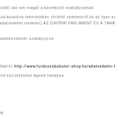
ezelő) alá veti magát a következő szabályzatnak:
k kezelése tekintetében történő védelméről és az ilyen a
nos adatvédelmi rendelet) AZ EURÓPAI PARLAMENT ÉS A TANÁ
k adatkezelését szabályozza:
ldalról:
http://www.furdoszobabutor-shop.hu/adatvedelmi-
nő közzététellel lépnek hatályba.
ág