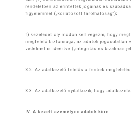
rendeletben az érintettek jogainak és szabadsá
figyelemmel („korlátozott tárolhatóság”);
f) kezelését oly módon kell végezni, hogy meg
megfelelő biztonsága, az adatok jogosulatlan 
védelmet is ideértve („integritás és bizalmas jel
3.2. Az adatkezelő felelős a fentiek megfelelé
3.3. Az adatkezelő nyilatkozik, hogy adatkezelé
IV. A kezelt személyes adatok köre