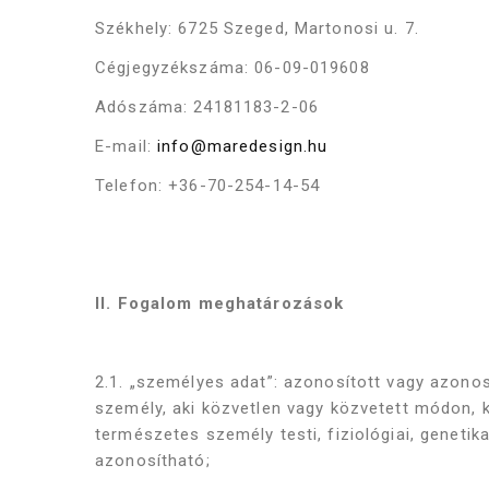
Székhely: 6725 Szeged, Martonosi u. 7.
Cégjegyzékszáma: 06-09-019608
Adószáma: 24181183-2-06
E-mail:
info@maredesign.hu
Telefon: +36-70-254-14-54
II. Fogalom meghatározások
2.1. „személyes adat”: azonosított vagy azono
személy, aki közvetlen vagy közvetett módon, 
természetes személy testi, fiziológiai, genetik
azonosítható;