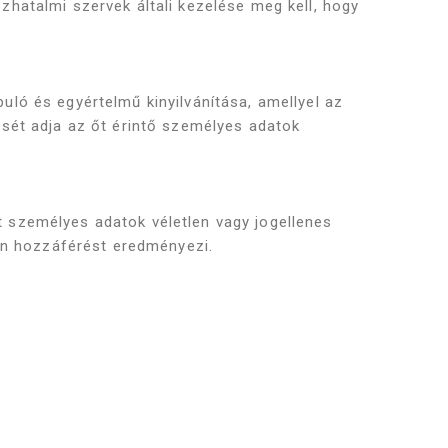
atalmi szervek általi kezelése meg kell, hogy
puló és egyértelmű kinyilvánítása, amellyel az
zését adja az őt érintő személyes adatok
lt személyes adatok véletlen vagy jogellenes
an hozzáférést eredményezi.