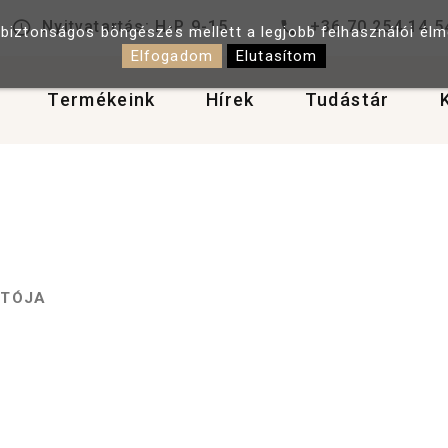
Nyitvatartás: H-P 9-15
+36 70 254 14 5
 biztonságos böngészés mellett a legjobb felhasználói él
Elfogadom
Elutasítom
Termékeink
Hírek
Tudástár
ATÓJA