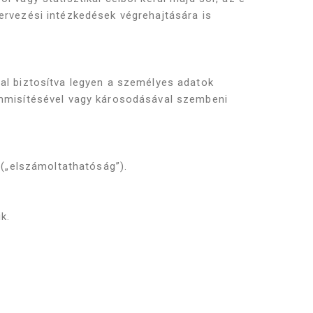
ervezési intézkedések végrehajtására is
al biztosítva legyen a személyes adatok
semmisítésével vagy károsodásával szembeni
 („elszámoltathatóság”).
k.