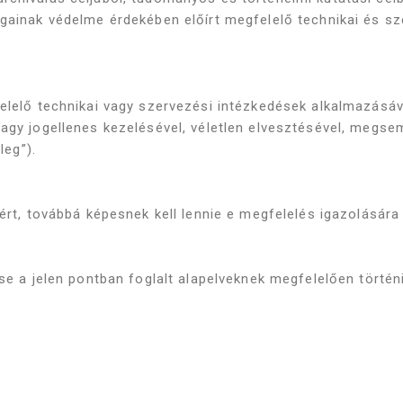
gainak védelme érdekében előírt megfelelő technikai és sz
felelő technikai vagy szervezési intézkedések alkalmazásáv
vagy jogellenes kezelésével, véletlen elvesztésével, meg
leg”).
sért, továbbá képesnek kell lennie e megfelelés igazolására
se a jelen pontban foglalt alapelveknek megfelelően történi