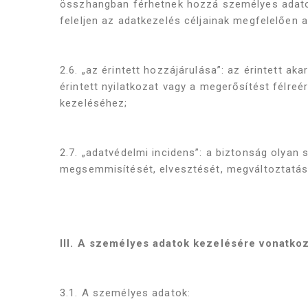
összhangban férhetnek hozzá személyes adatokh
feleljen az adatkezelés céljainak megfelelően
2.6. „az érintett hozzájárulása”: az érintett a
érintett nyilatkozat vagy a megerősítést félreé
kezeléséhez;
2.7. „adatvédelmi incidens”: a biztonság olyan
megsemmisítését, elvesztését, megváltoztatásá
III. A személyes adatok kezelésére vonatko
3.1. A személyes adatok: