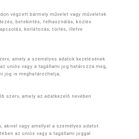
ódon végzett bármely művelet vagy műveletek
dezés, betekintés, felhasználás, közlés
csolás, korlátozás, törlés, illetve
szerv, amely a személyes adatok kezelésének
 az uniós vagy a tagállami jog határozza meg,
i jog is meghatározhatja;
yéb szerv, amely az adatkezelő nevében
, akivel vagy amellyel a személyes adatot
etében az uniós vagy a tagállami joggal