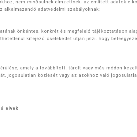
oz, nem minősülnek címzettnek; az említett adatok e közh
 az alkalmazandó adatvédelmi szabályoknak;
karatának önkéntes, konkrét és megfelelő tájékoztatáson ala
rthetetlenül kifejező cselekedet útján jelzi, hogy beleegye
 sérülése, amely a továbbított, tárolt vagy más módon keze
t, jogosulatlan közlését vagy az azokhoz való jogosulatl
zó elvek